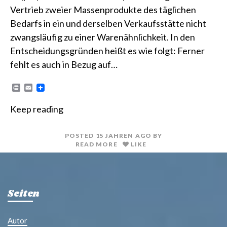
Vertrieb zweier Massenprodukte des täglichen
Bedarfs in ein und derselben Verkaufsstätte nicht
zwangsläufig zu einer Warenähnlichkeit. In den
Entscheidungsgründen heißt es wie folgt: Ferner
fehlt es auch in Bezug auf…
P
E
r
m
i
a
Keep reading
n
i
t
l
POSTED
15 JAHREN
AGO
BY
READ MORE
LIKE
Seiten
Autor