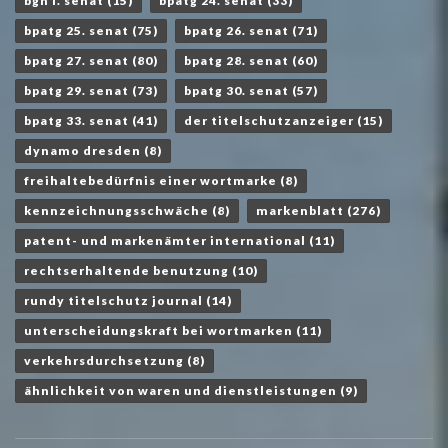
bgh i. senat
(15)
bpatg 24. senat
(33)
bpatg 25. senat
(75)
bpatg 26. senat
(71)
bpatg 27. senat
(80)
bpatg 28. senat
(60)
bpatg 29. senat
(73)
bpatg 30. senat
(57)
bpatg 33. senat
(41)
der titelschutzanzeiger
(15)
dynamo dresden
(8)
freihaltebedürfnis einer wortmarke
(8)
kennzeichnungsschwäche
(8)
markenblatt
(276)
patent- und markenämter international
(11)
rechtserhaltende benutzung
(10)
rundy titelschutz journal
(14)
unterscheidungskraft bei wortmarken
(11)
verkehrsdurchsetzung
(8)
ähnlichkeit von waren und dienstleistungen
(9)