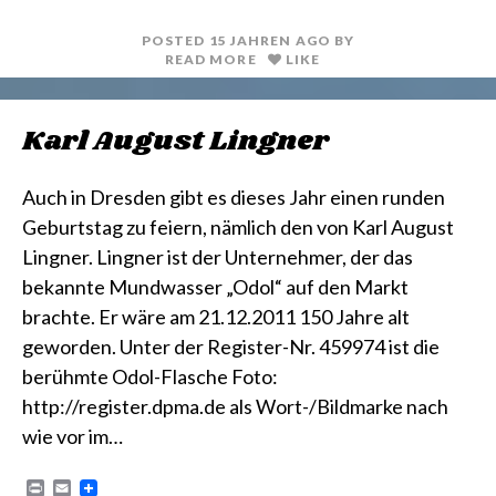
t
l
POSTED
15 JAHREN
AGO
BY
READ MORE
LIKE
Karl August Lingner
Auch in Dresden gibt es dieses Jahr einen runden
Geburtstag zu feiern, nämlich den von Karl August
Lingner. Lingner ist der Unternehmer, der das
bekannte Mundwasser „Odol“ auf den Markt
brachte. Er wäre am 21.12.2011 150 Jahre alt
geworden. Unter der Register-Nr. 459974 ist die
berühmte Odol-Flasche Foto:
http://register.dpma.de als Wort-/Bildmarke nach
wie vor im…
P
E