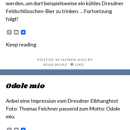
werden, um dort beispielsweise ein kühles Dresdner
Feldschlösschen-Bier zu trinken. …Fortsetzung
folgt!
P
E
r
m
i
a
Keep reading
n
i
t
l
POSTED
14 JAHREN
AGO
BY
READ MORE
LIKE
Odole mio
Anbei eine Impression vom Dresdner Elbhangfest
Foto: Thomas Felchner passend zum Motto: Odole
mio.
P
E