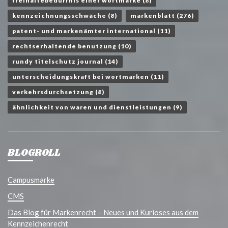
freihaltebedürfnis einer wortmarke
(8)
kennzeichnungsschwäche
(8)
markenblatt
(276)
patent- und markenämter international
(11)
rechtserhaltende benutzung
(10)
rundy titelschutz journal
(14)
unterscheidungskraft bei wortmarken
(11)
verkehrsdurchsetzung
(8)
ähnlichkeit von waren und dienstleistungen
(9)
BLOGROLL
Campusmarke
CMS
Das Blog für Markenrecht – Neues und Kurioses aus dem
Kennzeichenrecht