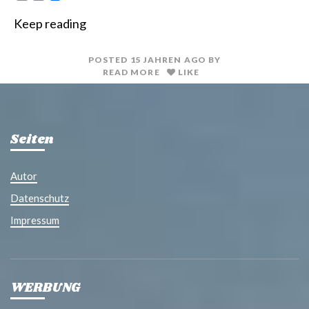
r
m
i
a
Keep reading
n
i
t
l
POSTED
15 JAHREN
AGO
BY
READ MORE
LIKE
Seiten
Autor
Datenschutz
Impressum
WERBUNG