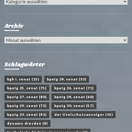
Kategorien
Archiv
Archiv
Schlagwörter
bgh i. senat
(15)
bpatg 24. senat
(33)
bpatg 25. senat
(75)
bpatg 26. senat
(71)
bpatg 27. senat
(80)
bpatg 28. senat
(60)
bpatg 29. senat
(73)
bpatg 30. senat
(57)
bpatg 33. senat
(41)
der titelschutzanzeiger
(15)
dynamo dresden
(8)