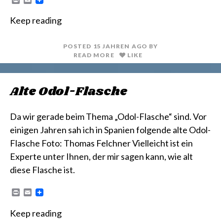
r
m
i
a
Keep reading
n
i
t
l
POSTED
15 JAHREN
AGO
BY
READ MORE
LIKE
Alte Odol-Flasche
Da wir gerade beim Thema „Odol-Flasche“ sind. Vor
einigen Jahren sah ich in Spanien folgende alte Odol-
Flasche Foto: Thomas Felchner Vielleicht ist ein
Experte unter Ihnen, der mir sagen kann, wie alt
diese Flasche ist.
P
E
r
m
i
a
Keep reading
n
i