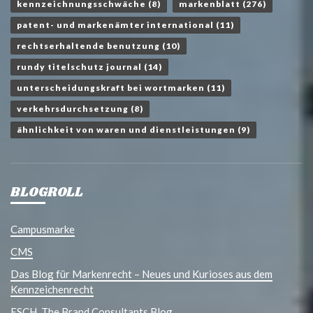
kennzeichnungsschwäche
(8)
markenblatt
(276)
patent- und markenämter international
(11)
rechtserhaltende benutzung
(10)
rundy titelschutz journal
(14)
unterscheidungskraft bei wortmarken
(11)
verkehrsdurchsetzung
(8)
ähnlichkeit von waren und dienstleistungen
(9)
BLOGROLL
Campusmarke
CMS
Das Blog für Markenrecht – Neues und Kurioses aus dem
Kennzeichenrecht
ESCH. The Brand Consultants Blog