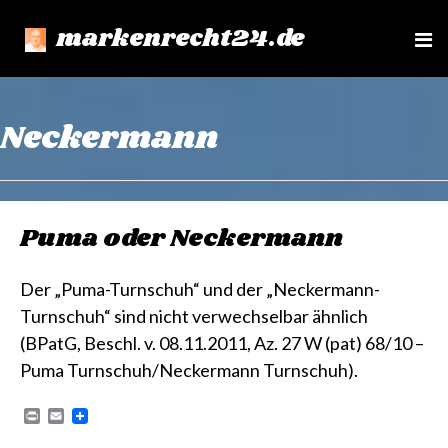
markenrecht24.de
e
n
u
Neckermann
Puma oder Neckermann
Der „Puma-Turnschuh“ und der „Neckermann-
Turnschuh“ sind nicht verwechselbar ähnlich
(BPatG, Beschl. v. 08.11.2011, Az. 27 W (pat) 68/10 –
Puma Turnschuh/Neckermann Turnschuh).
P
E
r
m
i
a