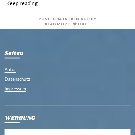
Keep reading
n
i
t
l
POSTED
14 JAHREN
AGO
BY
READ MORE
LIKE
Seiten
Autor
Datenschutz
Impressum
WERBUNG