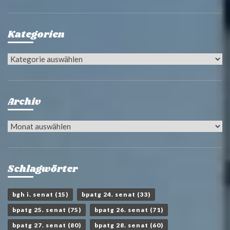
Kategorien
Kategorien
Archiv
Archiv
Schlagwörter
bgh i. senat
(15)
bpatg 24. senat
(33)
bpatg 25. senat
(75)
bpatg 26. senat
(71)
bpatg 27. senat
(80)
bpatg 28. senat
(60)