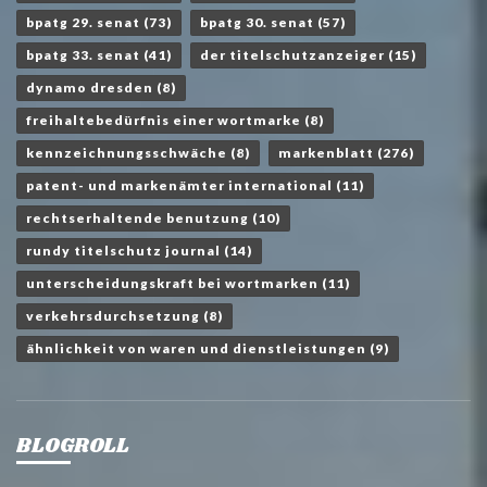
bpatg 29. senat
(73)
bpatg 30. senat
(57)
bpatg 33. senat
(41)
der titelschutzanzeiger
(15)
dynamo dresden
(8)
freihaltebedürfnis einer wortmarke
(8)
kennzeichnungsschwäche
(8)
markenblatt
(276)
patent- und markenämter international
(11)
rechtserhaltende benutzung
(10)
rundy titelschutz journal
(14)
unterscheidungskraft bei wortmarken
(11)
verkehrsdurchsetzung
(8)
ähnlichkeit von waren und dienstleistungen
(9)
BLOGROLL