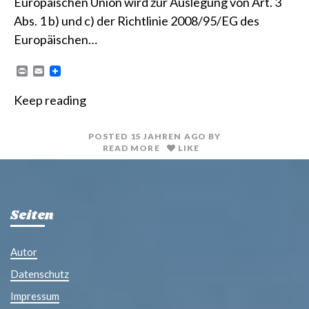
Europäischen Union wird zur Auslegung von Art. 3
Abs. 1 b) und c) der Richtlinie 2008/95/EG des
Europäischen…
P
E
r
m
i
a
Keep reading
n
i
t
l
POSTED
15 JAHREN
AGO
BY
READ MORE
LIKE
Seiten
Autor
Datenschutz
Impressum