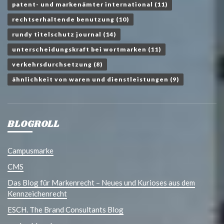
patent- und markenämter international
(11)
rechtserhaltende benutzung
(10)
rundy titelschutz journal
(14)
unterscheidungskraft bei wortmarken
(11)
verkehrsdurchsetzung
(8)
ähnlichkeit von waren und dienstleistungen
(9)
BLOGROLL
Campusmarke
CMS
Das Blog für Markenrecht – Neues und Kurioses aus dem
Kennzeichenrecht
ESCH. The Brand Consultants Blog