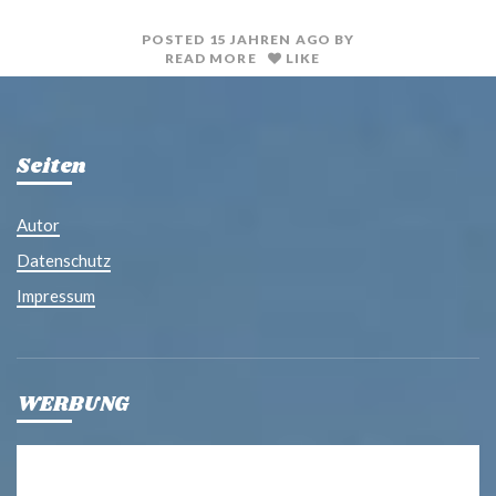
t
l
POSTED
15 JAHREN
AGO
BY
READ MORE
LIKE
Seiten
Autor
Datenschutz
Impressum
WERBUNG