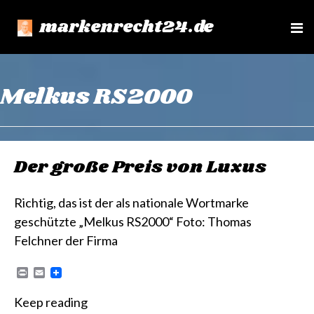
markenrecht24.de
e
n
u
Melkus RS2000
Der große Preis von Luxus
Richtig, das ist der als nationale Wortmarke
geschützte „Melkus RS2000“ Foto: Thomas
Felchner der Firma
P
E
r
m
i
a
Keep reading
n
i