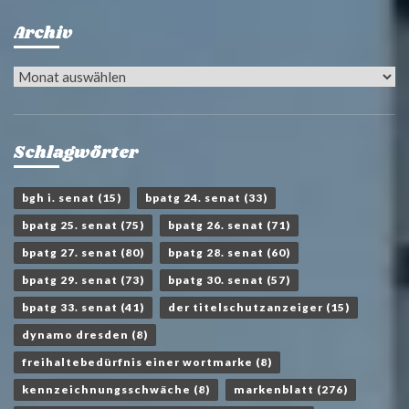
Archiv
Archiv
Schlagwörter
bgh i. senat
(15)
bpatg 24. senat
(33)
bpatg 25. senat
(75)
bpatg 26. senat
(71)
bpatg 27. senat
(80)
bpatg 28. senat
(60)
bpatg 29. senat
(73)
bpatg 30. senat
(57)
bpatg 33. senat
(41)
der titelschutzanzeiger
(15)
dynamo dresden
(8)
freihaltebedürfnis einer wortmarke
(8)
kennzeichnungsschwäche
(8)
markenblatt
(276)