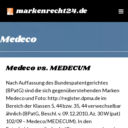
markenrecht24.de
e
n
u
Medeco
Medeco vs. MEDECUM
Nach Auffassung des Bundespatentgerichtes
(BPatG) sind die sich gegenüberstehenden Marken
Medeco und Foto: http://register.dpma.de im
Bereich der Klassen 5, 44 bzw. 35, 44 verwechselbar
ähnlich (BPatG, Beschl. v. 09.12.2010, Az. 30 W (pat)
102/09 – Medeco/MEDECUM). In den