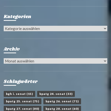
Kategorien
Kategorien
Archiv
Archiv
Schlagwörter
bgh i. senat
(15)
bpatg 24. senat
(33)
bpatg 25. senat
(75)
bpatg 26. senat
(71)
bpatg 27. senat
(80)
bpatg 28. senat
(60)