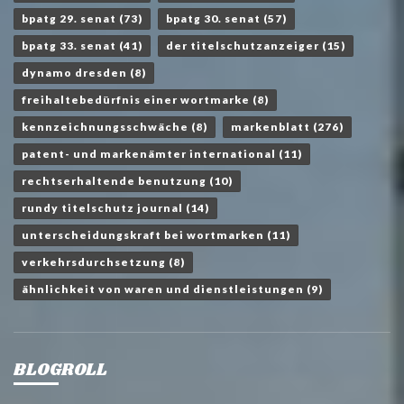
bpatg 29. senat
(73)
bpatg 30. senat
(57)
bpatg 33. senat
(41)
der titelschutzanzeiger
(15)
dynamo dresden
(8)
freihaltebedürfnis einer wortmarke
(8)
kennzeichnungsschwäche
(8)
markenblatt
(276)
patent- und markenämter international
(11)
rechtserhaltende benutzung
(10)
rundy titelschutz journal
(14)
unterscheidungskraft bei wortmarken
(11)
verkehrsdurchsetzung
(8)
ähnlichkeit von waren und dienstleistungen
(9)
BLOGROLL