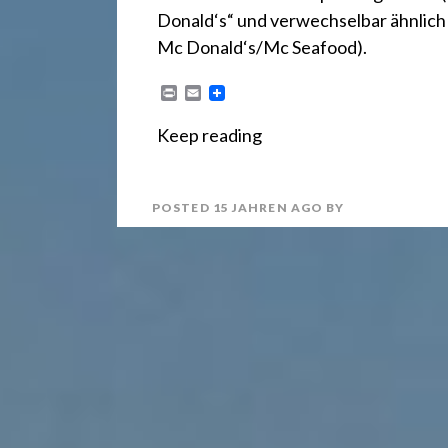
r
Donald‘s“ und verwechselbar ähnlich s
e
Mc Donald‘s/Mc Seafood).
P
E
r
m
c
i
a
Keep reading
n
i
t
l
h
POSTED
15 JAHREN
AGO
BY
t
2
4