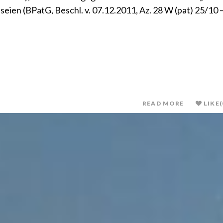
eien (BPatG, Beschl. v. 07.12.2011, Az. 28 W (pat) 25/10 
READ MORE
LIKE
(