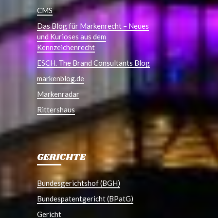
CMS
Das Blog für Markenrecht – Neues
und Kurioses aus dem
Kennzeichenrecht
ESCH. The Brand Consultants Blog
markenblog.de
Markenradar
Rittershaus
GERICHTE
Bundesgerichtshof (BGH)
Bundespatentgericht (BPatG)
Gericht