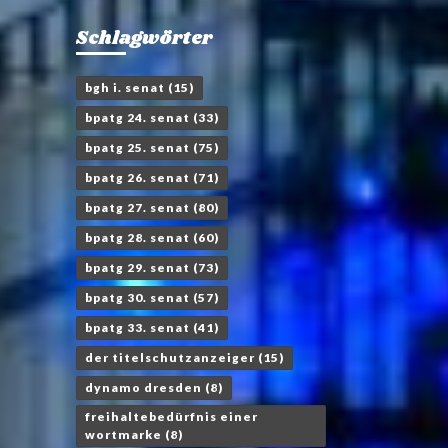
Schlagwörter
bgh i. senat
(15)
bpatg 24. senat
(33)
bpatg 25. senat
(75)
bpatg 26. senat
(71)
bpatg 27. senat
(80)
bpatg 28. senat
(60)
bpatg 29. senat
(73)
bpatg 30. senat
(57)
bpatg 33. senat
(41)
der titelschutzanzeiger
(15)
dynamo dresden
(8)
freihaltebedürfnis einer
wortmarke
(8)