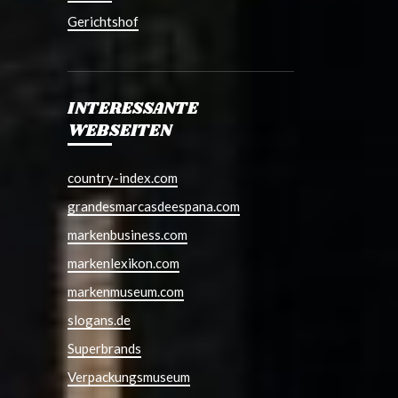
Gerichtshof
INTERESSANTE
WEBSEITEN
country-index.com
grandesmarcasdeespana.com
markenbusiness.com
markenlexikon.com
markenmuseum.com
slogans.de
Superbrands
Verpackungsmuseum