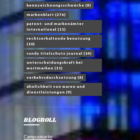
kennzeichnungsschwäche
(8)
markenblatt
(276)
patent- und markenämter
international
(11)
rechtserhaltende benutzung
(10)
rundy titelschutz journal
(14)
unterscheidungskraft bei
wortmarken
(11)
verkehrsdurchsetzung
(8)
ähnlichkeit von waren und
dienstleistungen
(9)
BLOGROLL
Campusmarke