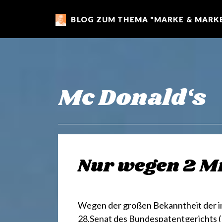
BLOG ZUM THEMA "MARKE & MARKE
m
a
r
Mc Donald‘s
k
e
Nur wegen 2 M
n
Wegen der großen Bekanntheit der in
28.Senat des Bundespatentgerichts 