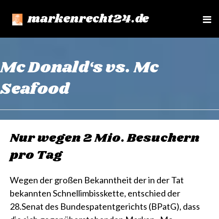
markenrecht24.de
e
n
u
Mc Donald‘s vs. Mc
Seafood
Nur wegen 2 Mio. Besuchern
pro Tag
Wegen der großen Bekanntheit der in der Tat
bekannten Schnellimbisskette, entschied der
28.Senat des Bundespatentgerichts (BPatG), dass