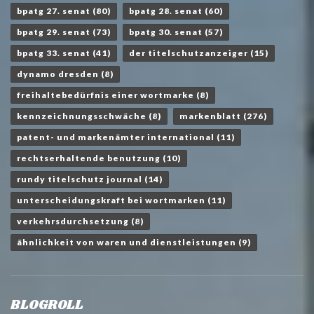
bpatg 27. senat
(80)
bpatg 28. senat
(60)
bpatg 29. senat
(73)
bpatg 30. senat
(57)
bpatg 33. senat
(41)
der titelschutzanzeiger
(15)
dynamo dresden
(8)
freihaltebedürfnis einer wortmarke
(8)
kennzeichnungsschwäche
(8)
markenblatt
(276)
patent- und markenämter international
(11)
rechtserhaltende benutzung
(10)
rundy titelschutz journal
(14)
unterscheidungskraft bei wortmarken
(11)
verkehrsdurchsetzung
(8)
ähnlichkeit von waren und dienstleistungen
(9)
BLOGROLL