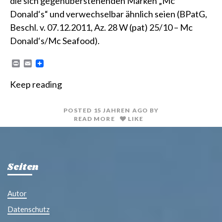
die sich gegenüberstehenden Marken „Mc
Donald‘s“ und verwechselbar ähnlich seien (BPatG,
Beschl. v. 07.12.2011, Az. 28 W (pat) 25/10 – Mc
Donald‘s/Mc Seafood).
P
E
r
m
i
a
Keep reading
n
i
t
l
POSTED
15 JAHREN
AGO
BY
READ MORE
LIKE
Seiten
Autor
Datenschutz