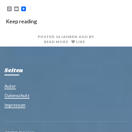
P
E
r
m
i
a
Keep reading
n
i
t
l
POSTED
16 JAHREN
AGO
BY
READ MORE
LIKE
Seiten
Autor
Datenschutz
Impressum