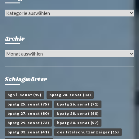
Kategorien
Archiv
Archiv
Schlagwörter
bgh i. senat
(15)
bpatg 24. senat
(33)
bpatg 25. senat
(75)
bpatg 26. senat
(71)
bpatg 27. senat
(80)
bpatg 28. senat
(60)
bpatg 29. senat
(73)
bpatg 30. senat
(57)
bpatg 33. senat
(41)
der titelschutzanzeiger
(15)