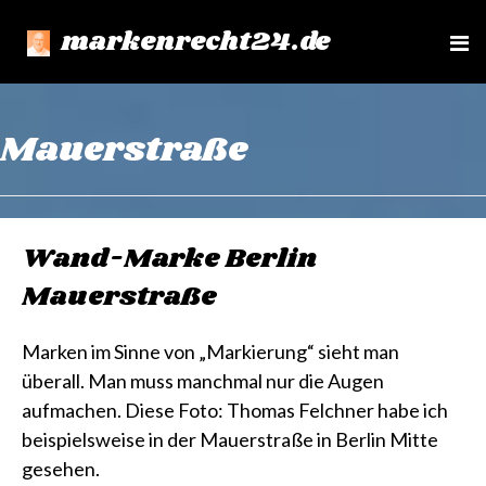
markenrecht24.de
e
n
u
Mauerstraße
Wand-Marke Berlin
Mauerstraße
Marken im Sinne von „Markierung“ sieht man
überall. Man muss manchmal nur die Augen
aufmachen. Diese Foto: Thomas Felchner habe ich
beispielsweise in der Mauerstraße in Berlin Mitte
gesehen.