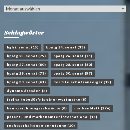
Archiv
Schlagwörter
bgh i. senat
(15)
bpatg 24. senat
(33)
bpatg 25. senat
(75)
bpatg 26. senat
(71)
bpatg 27. senat
(80)
bpatg 28. senat
(60)
bpatg 29. senat
(73)
bpatg 30. senat
(57)
bpatg 33. senat
(41)
der titelschutzanzeiger
(15)
dynamo dresden
(8)
freihaltebedürfnis einer wortmarke
(8)
kennzeichnungsschwäche
(8)
markenblatt
(276)
patent- und markenämter international
(11)
rechtserhaltende benutzung
(10)