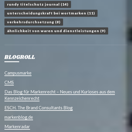
rundy titelschutz journal
(14)
unterscheidungskraft bei wortmarken
(11)
verkehrsdurchsetzung
(8)
ähnlichkeit von waren und dienstleistungen
(9)
BLOGROLL
Campusmarke
CMS
Das Blog für Markenrecht – Neues und Kurioses aus dem
Kennzeichenrecht
ESCH. The Brand Consultants Blog
markenblog.de
Markenradar