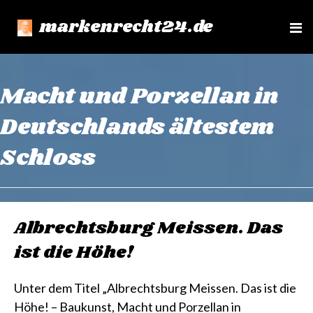
markenrecht24.de
e
n
u
Macht und Porzellan in
Deutschlands ältestem
Schloss
Albrechtsburg Meissen. Das
ist die Höhe!
Unter dem Titel „Albrechtsburg Meissen. Das ist die
Höhe! – Baukunst, Macht und Porzellan in