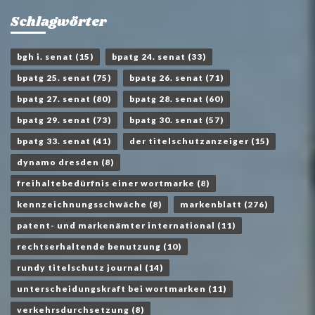
Schlagwörter
bgh i. senat
(15)
bpatg 24. senat
(33)
bpatg 25. senat
(75)
bpatg 26. senat
(71)
bpatg 27. senat
(80)
bpatg 28. senat
(60)
bpatg 29. senat
(73)
bpatg 30. senat
(57)
bpatg 33. senat
(41)
der titelschutzanzeiger
(15)
dynamo dresden
(8)
freihaltebedürfnis einer wortmarke
(8)
kennzeichnungsschwäche
(8)
markenblatt
(276)
patent- und markenämter international
(11)
rechtserhaltende benutzung
(10)
rundy titelschutz journal
(14)
unterscheidungskraft bei wortmarken
(11)
verkehrsdurchsetzung
(8)