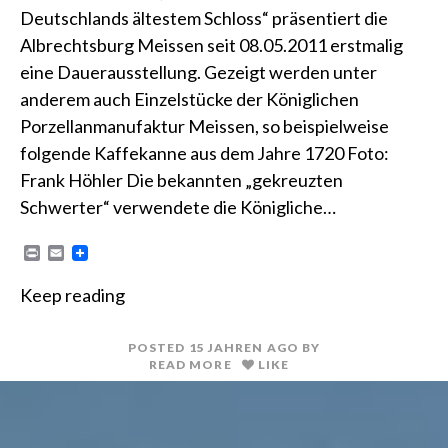
Deutschlands ältestem Schloss“ präsentiert die
Albrechtsburg Meissen seit 08.05.2011 erstmalig
eine Dauerausstellung. Gezeigt werden unter
anderem auch Einzelstücke der Königlichen
Porzellanmanufaktur Meissen, so beispielweise
folgende Kaffekanne aus dem Jahre 1720 Foto:
Frank Höhler Die bekannten „gekreuzten
Schwerter“ verwendete die Königliche…
P
E
r
m
i
a
Keep reading
n
i
t
l
POSTED
15 JAHREN
AGO
BY
READ MORE
LIKE