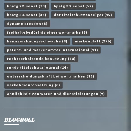
bpatg 29. senat
(73)
bpatg 30. senat
(57)
bpatg 33. senat
(41)
der titelschutzanzeiger
(15)
dynamo dresden
(8)
freihaltebedürfnis einer wortmarke
(8)
kennzeichnungsschwäche
(8)
markenblatt
(276)
patent- und markenämter international
(11)
rechtserhaltende benutzung
(10)
rundy titelschutz journal
(14)
unterscheidungskraft bei wortmarken
(11)
verkehrsdurchsetzung
(8)
ähnlichkeit von waren und dienstleistungen
(9)
BLOGROLL