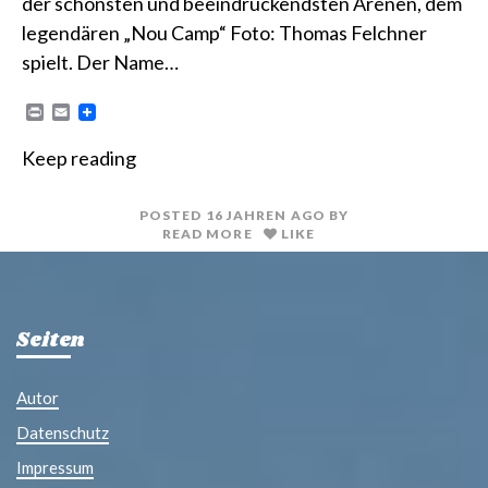
der schönsten und beeindruckendsten Arenen, dem
legendären „Nou Camp“ Foto: Thomas Felchner
spielt. Der Name…
P
E
r
m
i
a
Keep reading
n
i
t
l
POSTED
16 JAHREN
AGO
BY
READ MORE
LIKE
Seiten
Autor
Datenschutz
Impressum