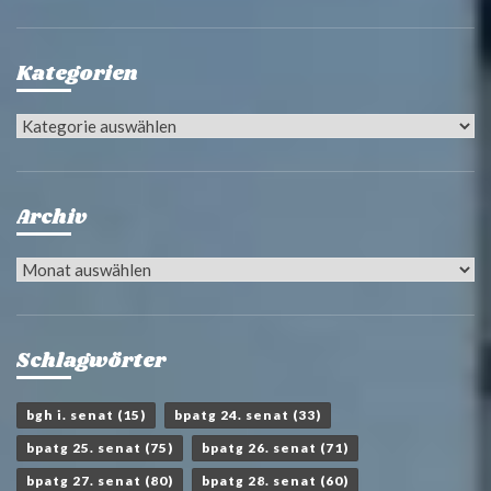
Kategorien
Kategorien
Archiv
Archiv
Schlagwörter
bgh i. senat
(15)
bpatg 24. senat
(33)
bpatg 25. senat
(75)
bpatg 26. senat
(71)
bpatg 27. senat
(80)
bpatg 28. senat
(60)