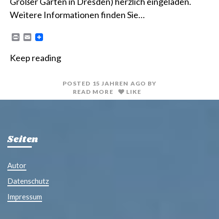
Großer Garten in Dresden) herzlich eingeladen.
Weitere Informationen finden Sie…
P
E
r
m
i
a
Keep reading
n
i
t
l
POSTED
15 JAHREN
AGO
BY
READ MORE
LIKE
Seiten
Autor
Datenschutz
Impressum