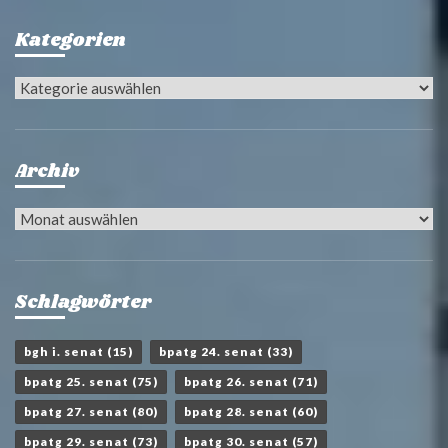
Kategorien
Kategorien
Archiv
Archiv
Schlagwörter
bgh i. senat
(15)
bpatg 24. senat
(33)
bpatg 25. senat
(75)
bpatg 26. senat
(71)
bpatg 27. senat
(80)
bpatg 28. senat
(60)
bpatg 29. senat
(73)
bpatg 30. senat
(57)