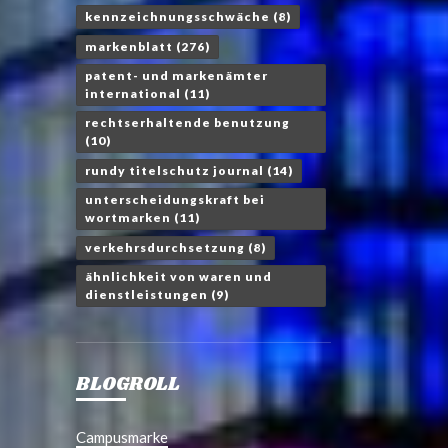
kennzeichnungsschwäche
(8)
markenblatt
(276)
patent- und markenämter
international
(11)
rechtserhaltende benutzung
(10)
rundy titelschutz journal
(14)
unterscheidungskraft bei
wortmarken
(11)
verkehrsdurchsetzung
(8)
ähnlichkeit von waren und
dienstleistungen
(9)
BLOGROLL
Campusmarke