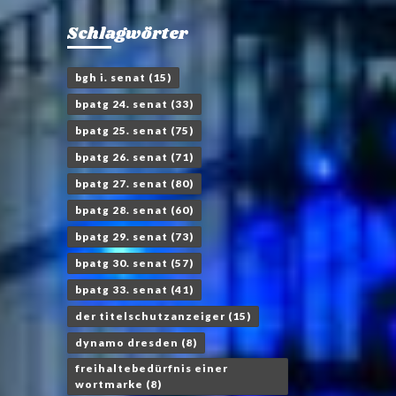
Schlagwörter
bgh i. senat
(15)
bpatg 24. senat
(33)
bpatg 25. senat
(75)
bpatg 26. senat
(71)
bpatg 27. senat
(80)
bpatg 28. senat
(60)
bpatg 29. senat
(73)
bpatg 30. senat
(57)
bpatg 33. senat
(41)
der titelschutzanzeiger
(15)
dynamo dresden
(8)
freihaltebedürfnis einer
wortmarke
(8)