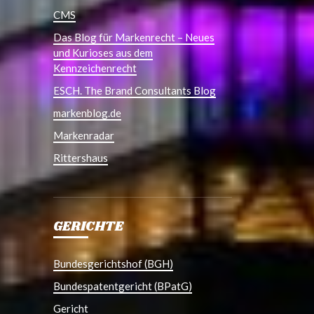
CMS
Das Blog für Markenrecht – Neues
und Kurioses aus dem
Kennzeichenrecht
ESCH. The Brand Consultants Blog
markenblog.de
Markenradar
Rittershaus
GERICHTE
Bundesgerichtshof (BGH)
Bundespatentgericht (BPatG)
Gericht