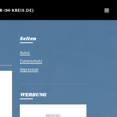
M
e
-IM-KREIS.DE)
n
u
Seiten
Autor
Datenschutz
Impressum
WERBUNG