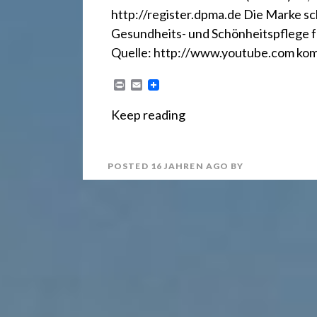
r
http://register.dpma.de Die Marke sc
e
Gesundheits- und Schönheitspflege 
Quelle: http://www.youtube.com ko
c
P
E
r
m
i
a
Keep reading
n
i
h
t
l
POSTED
16 JAHREN
AGO
BY
t
2
4