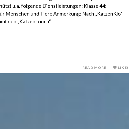
hützt u.a. folgende Dienstleistungen: Klasse 44:
für Menschen und Tiere Anmerkung: Nach „KatzenKlo“
mmt nun „Katzencouch“
READ MORE
LIKE
(