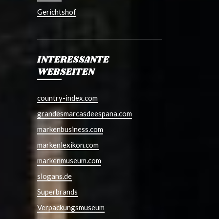
Gerichtshof
INTERESSANTE
WEBSEITEN
country-index.com
grandesmarcasdeespana.com
markenbusiness.com
markenlexikon.com
markenmuseum.com
slogans.de
Superbrands
Verpackungsmuseum