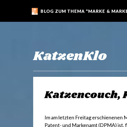
BLOG ZUM THEMA "MARKE & MARKE
m
a
r
KatzenKlo
k
e
Katzencouch, 
n
Im am letzten Freitag erschienenen 
Patent- und Markenamt (DPMA) ist, fi