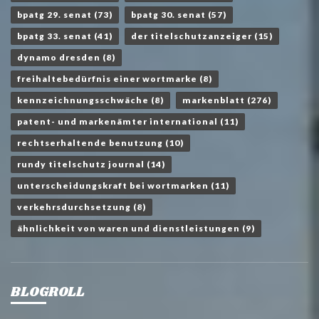
bpatg 29. senat
(73)
bpatg 30. senat
(57)
bpatg 33. senat
(41)
der titelschutzanzeiger
(15)
dynamo dresden
(8)
freihaltebedürfnis einer wortmarke
(8)
kennzeichnungsschwäche
(8)
markenblatt
(276)
patent- und markenämter international
(11)
rechtserhaltende benutzung
(10)
rundy titelschutz journal
(14)
unterscheidungskraft bei wortmarken
(11)
verkehrsdurchsetzung
(8)
ähnlichkeit von waren und dienstleistungen
(9)
BLOGROLL