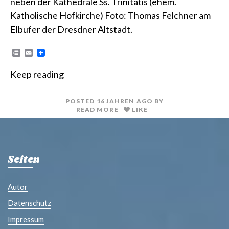
neben der Kathedrale Ss. Trinitatis (ehem.
Katholische Hofkirche) Foto: Thomas Felchner am
Elbufer der Dresdner Altstadt.
P
E
r
m
i
a
Keep reading
n
i
t
l
POSTED
16 JAHREN
AGO
BY
READ MORE
LIKE
Seiten
Autor
Datenschutz
Impressum