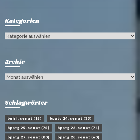
Kategorien
Kategorien
Archiv
Archiv
Schlagwörter
bgh i. senat
(15)
bpatg 24. senat
(33)
bpatg 25. senat
(75)
bpatg 26. senat
(71)
bpatg 27. senat
(80)
bpatg 28. senat
(60)