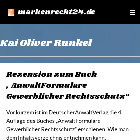
markenrecht24.de
e
n
u
Kai Oliver Runkel
Rezension zum Buch
„AnwaltFormulare
Gewerblicher Rechtsschutz“
Vor kurzem ist im DeutscherAnwaltVerlag die 4.
Auflage des Buches „AnwaltFormulare
Gewerblicher Rechtsschutz“ erschienen. Wie man
dem Inhaltsverzeichnis entnehmen kann,