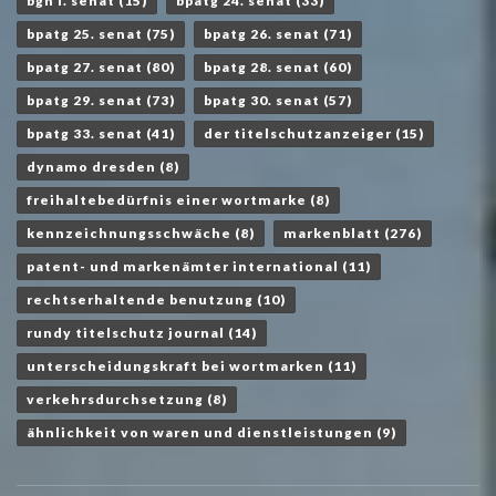
bgh i. senat
(15)
bpatg 24. senat
(33)
bpatg 25. senat
(75)
bpatg 26. senat
(71)
bpatg 27. senat
(80)
bpatg 28. senat
(60)
bpatg 29. senat
(73)
bpatg 30. senat
(57)
bpatg 33. senat
(41)
der titelschutzanzeiger
(15)
dynamo dresden
(8)
freihaltebedürfnis einer wortmarke
(8)
kennzeichnungsschwäche
(8)
markenblatt
(276)
patent- und markenämter international
(11)
rechtserhaltende benutzung
(10)
rundy titelschutz journal
(14)
unterscheidungskraft bei wortmarken
(11)
verkehrsdurchsetzung
(8)
ähnlichkeit von waren und dienstleistungen
(9)