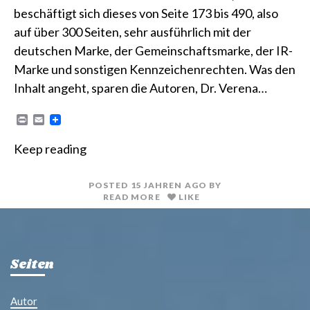
beschäftigt sich dieses von Seite 173 bis 490, also
auf über 300 Seiten, sehr ausführlich mit der
deutschen Marke, der Gemeinschaftsmarke, der IR-
Marke und sonstigen Kennzeichenrechten. Was den
Inhalt angeht, sparen die Autoren, Dr. Verena…
P
E
r
m
i
a
Keep reading
n
i
t
l
POSTED
15 JAHREN
AGO
BY
READ MORE
LIKE
Seiten
Autor