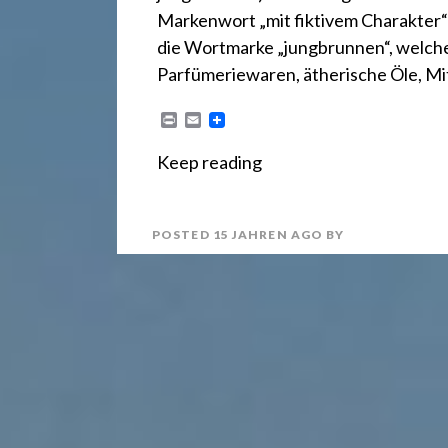
r
Markenwort „mit fiktivem Charakter“
e
die Wortmarke „jungbrunnen“, welche
Parfümeriewaren, ätherische Öle, Mi
c
P
E
r
m
i
a
Keep reading
n
i
h
t
l
POSTED
15 JAHREN
AGO
BY
t
2
4