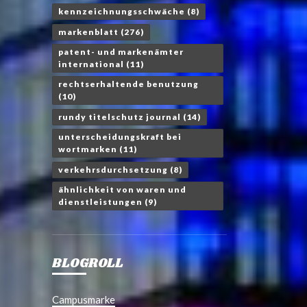
kennzeichnungsschwäche
(8)
markenblatt
(276)
patent- und markenämter
international
(11)
rechtserhaltende benutzung
(10)
rundy titelschutz journal
(14)
unterscheidungskraft bei
wortmarken
(11)
verkehrsdurchsetzung
(8)
ähnlichkeit von waren und
dienstleistungen
(9)
BLOGROLL
Campusmarke