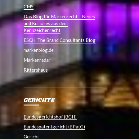
CMS
Das Blog für Markenrecht – Neues
und Kurioses aus dem
Kennzeichenrecht
ESCH. The Brand Consultants Blog
markenblog.de
Markenradar
Rittershaus
GERICHTE
Bundesgerichtshof (BGH)
Bundespatentgericht (BPatG)
Gericht