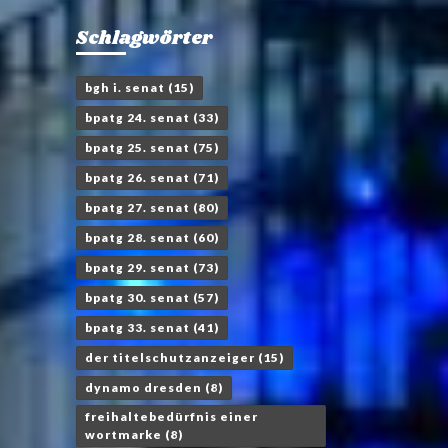
Schlagwörter
bgh i. senat
(15)
bpatg 24. senat
(33)
bpatg 25. senat
(75)
bpatg 26. senat
(71)
bpatg 27. senat
(80)
bpatg 28. senat
(60)
bpatg 29. senat
(73)
bpatg 30. senat
(57)
bpatg 33. senat
(41)
der titelschutzanzeiger
(15)
dynamo dresden
(8)
freihaltebedürfnis einer
wortmarke
(8)