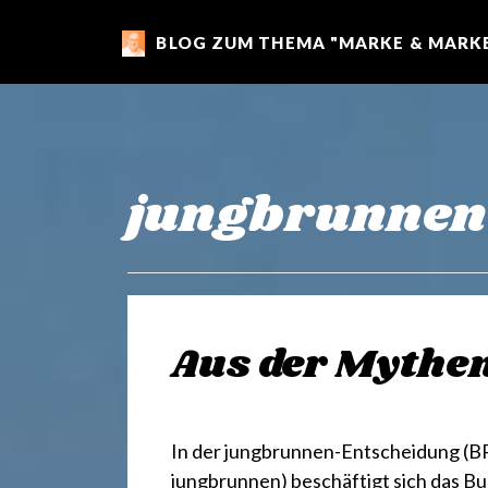
BLOG ZUM THEMA "MARKE & MARKE
m
a
r
jungbrunnen
k
e
Aus der Mythe
n
In der jungbrunnen-Entscheidung (BPa
jungbrunnen) beschäftigt sich das Bu