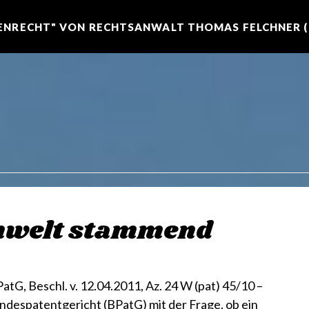
NRECHT" VON RECHTSANWALT THOMAS FELCHNER (R
nwelt stammend
tG, Beschl. v. 12.04.2011, Az. 24 W (pat) 45/10 –
ndespatentgericht (BPatG) mit der Frage, ob ein