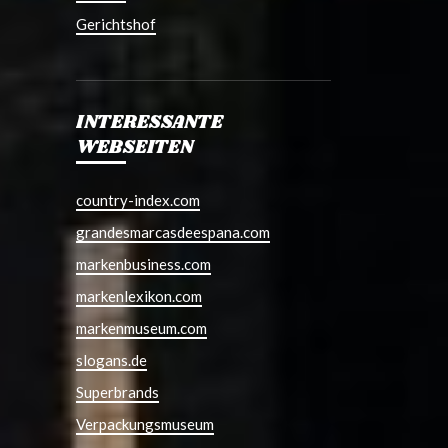
Gerichtshof
INTERESSANTE
WEBSEITEN
country-index.com
grandesmarcasdeespana.com
markenbusiness.com
markenlexikon.com
markenmuseum.com
slogans.de
Superbrands
Verpackungsmuseum