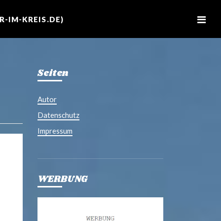
M
e
-IM-KREIS.DE)
n
u
Seiten
Autor
Datenschutz
Impressum
WERBUNG