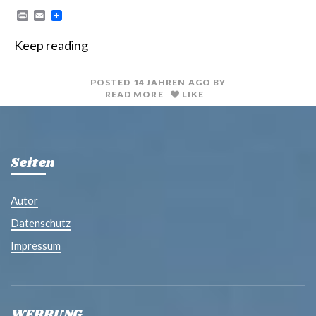
P
E
r
m
i
a
Keep reading
n
i
t
l
POSTED
14 JAHREN
AGO
BY
READ MORE
LIKE
Seiten
Autor
Datenschutz
Impressum
WERBUNG