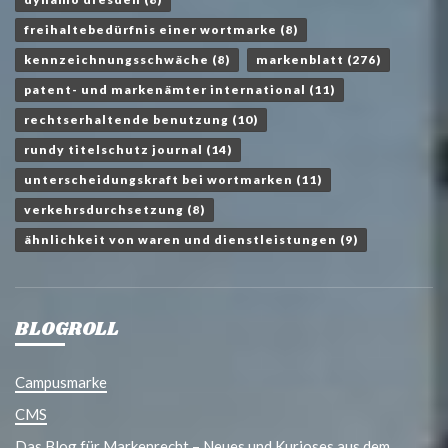
freihaltebedürfnis einer wortmarke
(8)
kennzeichnungsschwäche
(8)
markenblatt
(276)
patent- und markenämter international
(11)
rechtserhaltende benutzung
(10)
rundy titelschutz journal
(14)
unterscheidungskraft bei wortmarken
(11)
verkehrsdurchsetzung
(8)
ähnlichkeit von waren und dienstleistungen
(9)
BLOGROLL
Campusmarke
CMS
Das Blog für Markenrecht – Neues und Kurioses aus dem