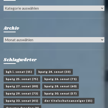
Kategorien
Archiv
Archiv
Schlagwörter
bgh i. senat
(15)
bpatg 24. senat
(33)
bpatg 25. senat
(75)
bpatg 26. senat
(71)
bpatg 27. senat
(80)
bpatg 28. senat
(60)
bpatg 29. senat
(73)
bpatg 30. senat
(57)
bpatg 33. senat
(41)
der titelschutzanzeiger
(15)
dynamo dresden
(8)