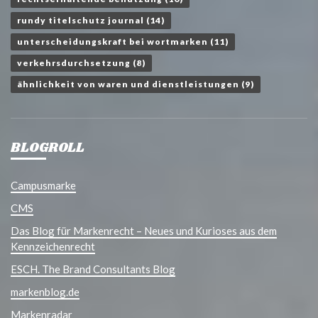
rundy titelschutz journal
(14)
unterscheidungskraft bei wortmarken
(11)
verkehrsdurchsetzung
(8)
ähnlichkeit von waren und dienstleistungen
(9)
BLOGROLL
Campusmarke
CMS
Das Blog für Markenrecht – Neues und Kurioses aus dem
Kennzeichenrecht
ESCH. The Brand Consultants Blog
markenblog.de
Markenradar