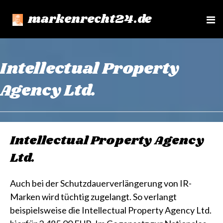
markenrecht24.de
e
n
u
Intellectual Property
Agency Ltd.
Intellectual Property Agency
Ltd.
Auch bei der Schutzdauerverlängerung von IR-
Marken wird tüchtig zugelangt. So verlangt
beispielsweise die Intellectual Property Agency Ltd.