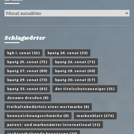
Archiv
Schlagwörter
bgh i. senat
(15)
bpatg 24. senat
(33)
bpatg 25. senat
(75)
bpatg 26. senat
(71)
bpatg 27. senat
(80)
bpatg 28. senat
(60)
bpatg 29. senat
(73)
bpatg 30. senat
(57)
bpatg 33. senat
(41)
der titelschutzanzeiger
(15)
dynamo dresden
(8)
freihaltebedürfnis einer wortmarke
(8)
kennzeichnungsschwäche
(8)
markenblatt
(276)
patent- und markenämter international
(11)
rechtserhaltende benutzung
(10)