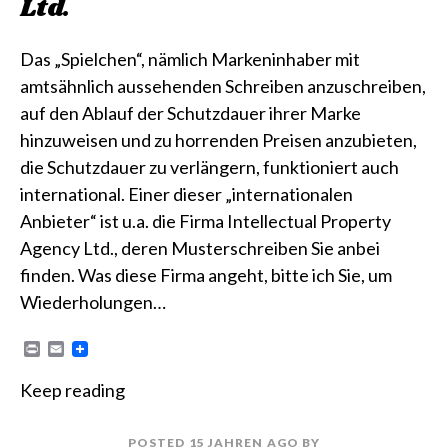
Ltd.
Das „Spielchen“, nämlich Markeninhaber mit
amtsähnlich aussehenden Schreiben anzuschreiben,
auf den Ablauf der Schutzdauer ihrer Marke
hinzuweisen und zu horrenden Preisen anzubieten,
die Schutzdauer zu verlängern, funktioniert auch
international. Einer dieser „internationalen
Anbieter“ ist u.a. die Firma Intellectual Property
Agency Ltd., deren Musterschreiben Sie anbei
finden. Was diese Firma angeht, bitte ich Sie, um
Wiederholungen…
P
E
r
m
i
a
Keep reading
n
i
t
l
POSTED
15 JAHREN
AGO
BY