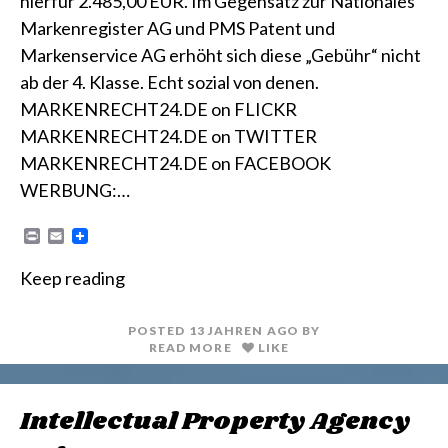
hierfür 2.485,00 EUR. Im Gegensatz zur Nationales
Markenregister AG und PMS Patent und
Markenservice AG erhöht sich diese „Gebühr“ nicht
ab der 4. Klasse. Echt sozial von denen.
MARKENRECHT24.DE on FLICKR
MARKENRECHT24.DE on TWITTER
MARKENRECHT24.DE on FACEBOOK
WERBUNG:…
P
E
r
m
i
a
Keep reading
n
i
t
l
POSTED
13 JAHREN
AGO
BY
READ MORE
LIKE
Intellectual Property Agency