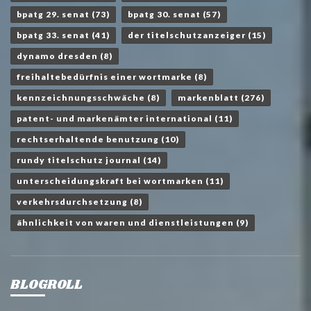
bpatg 29. senat
(73)
bpatg 30. senat
(57)
bpatg 33. senat
(41)
der titelschutzanzeiger
(15)
dynamo dresden
(8)
freihaltebedürfnis einer wortmarke
(8)
kennzeichnungsschwäche
(8)
markenblatt
(276)
patent- und markenämter international
(11)
rechtserhaltende benutzung
(10)
rundy titelschutz journal
(14)
unterscheidungskraft bei wortmarken
(11)
verkehrsdurchsetzung
(8)
ähnlichkeit von waren und dienstleistungen
(9)
BLOGROLL