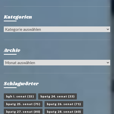
Kategorien
Kategorien
Archiv
Archiv
Schlagwörter
bgh i. senat
(15)
bpatg 24. senat
(33)
bpatg 25. senat
(75)
bpatg 26. senat
(71)
bpatg 27. senat
(80)
bpatg 28. senat
(60)