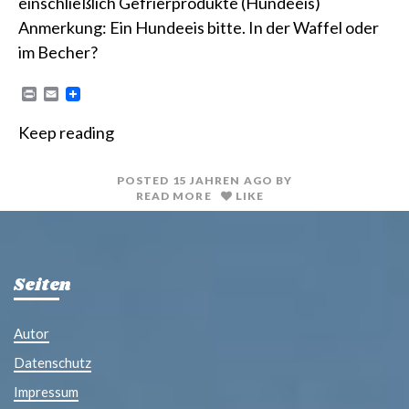
einschließlich Gefrierprodukte (Hundeeis)
Anmerkung: Ein Hundeeis bitte. In der Waffel oder
im Becher?
P
E
r
m
i
a
Keep reading
n
i
t
l
POSTED
15 JAHREN
AGO
BY
READ MORE
LIKE
Seiten
Autor
Datenschutz
Impressum