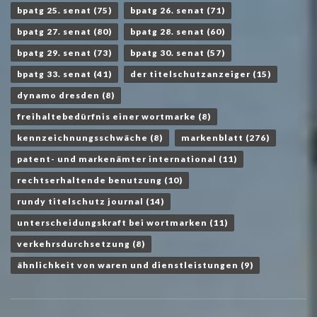
bpatg 25. senat
(75)
bpatg 26. senat
(71)
bpatg 27. senat
(80)
bpatg 28. senat
(60)
bpatg 29. senat
(73)
bpatg 30. senat
(57)
bpatg 33. senat
(41)
der titelschutzanzeiger
(15)
dynamo dresden
(8)
freihaltebedürfnis einer wortmarke
(8)
kennzeichnungsschwäche
(8)
markenblatt
(276)
patent- und markenämter international
(11)
rechtserhaltende benutzung
(10)
rundy titelschutz journal
(14)
unterscheidungskraft bei wortmarken
(11)
verkehrsdurchsetzung
(8)
ähnlichkeit von waren und dienstleistungen
(9)