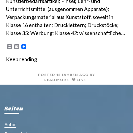
Künstlerbedarfsartikel; Pinsel; Lehr- und
Unterrichtsmittel (ausgenommen Apparate);
Verpackungsmaterial aus Kunststoff, soweit in
Klasse 16 enthalten; Drucklettern; Druckstöcke;
Klasse 35: Werbung; Klasse 42: wissenschaftliche…
P
E
r
m
i
a
Keep reading
n
i
t
l
POSTED
15 JAHREN
AGO
BY
READ MORE
LIKE
Seiten
Autor