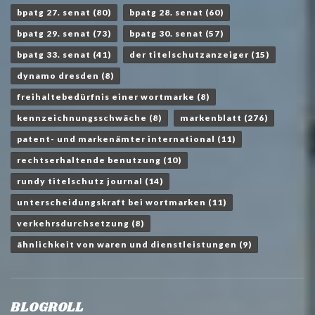
bpatg 27. senat
(80)
bpatg 28. senat
(60)
bpatg 29. senat
(73)
bpatg 30. senat
(57)
bpatg 33. senat
(41)
der titelschutzanzeiger
(15)
dynamo dresden
(8)
freihaltebedürfnis einer wortmarke
(8)
kennzeichnungsschwäche
(8)
markenblatt
(276)
patent- und markenämter international
(11)
rechtserhaltende benutzung
(10)
rundy titelschutz journal
(14)
unterscheidungskraft bei wortmarken
(11)
verkehrsdurchsetzung
(8)
ähnlichkeit von waren und dienstleistungen
(9)
BLOGROLL