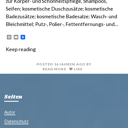
zur Körper- und Schönheitspflege, Shampoos,
Seifen; kosmetische Duschzusätze; kosmetische
Badezusätze; kosmetische Badesalze; Wasch- und
Bleichmittel; Putz-, Polier-, Fettentfernungs- und…
P
E
r
m
i
a
Keep reading
n
i
t
l
POSTED
16 JAHREN
AGO
BY
READ MORE
LIKE
Seiten
Autor
Datenschutz