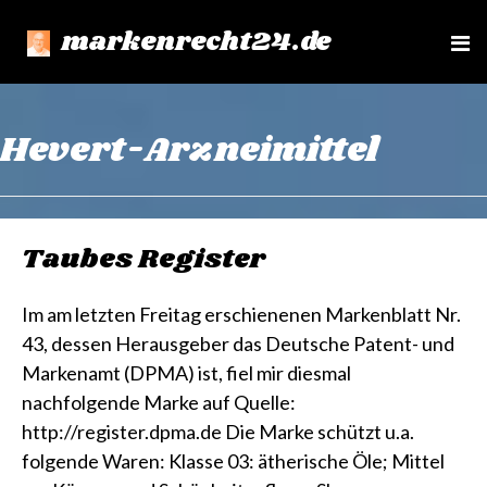
markenrecht24.de
e
n
u
Hevert-Arzneimittel
Taubes Register
Im am letzten Freitag erschienenen Markenblatt Nr.
43, dessen Herausgeber das Deutsche Patent- und
Markenamt (DPMA) ist, fiel mir diesmal
nachfolgende Marke auf Quelle:
http://register.dpma.de Die Marke schützt u.a.
folgende Waren: Klasse 03: ätherische Öle; Mittel