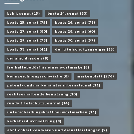
bgh i. senat
(15)
bpatg 24. senat
(33)
bpatg 25. senat
(75)
bpatg 26. senat
(71)
bpatg 27. senat
(80)
bpatg 28. senat
(60)
bpatg 29. senat
(73)
bpatg 30. senat
(57)
bpatg 33. senat
(41)
der titelschutzanzeiger
(15)
dynamo dresden
(8)
freihaltebedürfnis einer wortmarke
(8)
kennzeichnungsschwäche
(8)
markenblatt
(276)
patent- und markenämter international
(11)
rechtserhaltende benutzung
(10)
rundy titelschutz journal
(14)
unterscheidungskraft bei wortmarken
(11)
verkehrsdurchsetzung
(8)
ähnlichkeit von waren und dienstleistungen
(9)