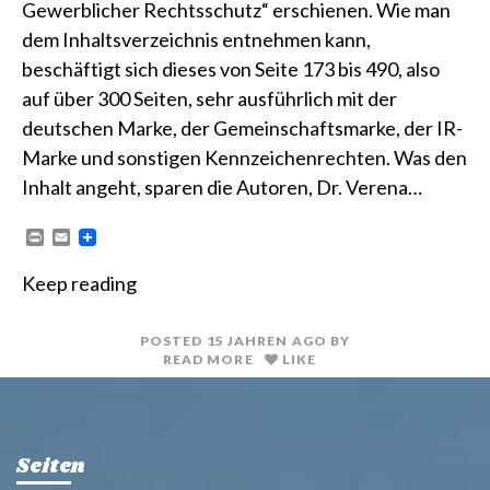
Gewerblicher Rechtsschutz“ erschienen. Wie man
dem Inhaltsverzeichnis entnehmen kann,
beschäftigt sich dieses von Seite 173 bis 490, also
auf über 300 Seiten, sehr ausführlich mit der
deutschen Marke, der Gemeinschaftsmarke, der IR-
Marke und sonstigen Kennzeichenrechten. Was den
Inhalt angeht, sparen die Autoren, Dr. Verena…
P
E
r
m
i
a
Keep reading
n
i
t
l
POSTED
15 JAHREN
AGO
BY
READ MORE
LIKE
Seiten