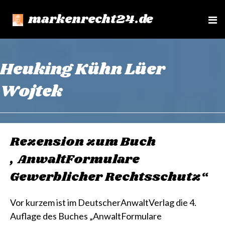
markenrecht24.de
e
n
u
Heuking Kühn Lüer
Wojtek
Rezension zum Buch
„AnwaltFormulare
Gewerblicher Rechtsschutz“
Vor kurzem ist im DeutscherAnwaltVerlag die 4.
Auflage des Buches „AnwaltFormulare