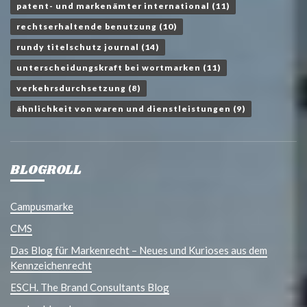
patent- und markenämter international
(11)
rechtserhaltende benutzung
(10)
rundy titelschutz journal
(14)
unterscheidungskraft bei wortmarken
(11)
verkehrsdurchsetzung
(8)
ähnlichkeit von waren und dienstleistungen
(9)
BLOGROLL
Campusmarke
CMS
Das Blog für Markenrecht – Neues und Kurioses aus dem
Kennzeichenrecht
ESCH. The Brand Consultants Blog