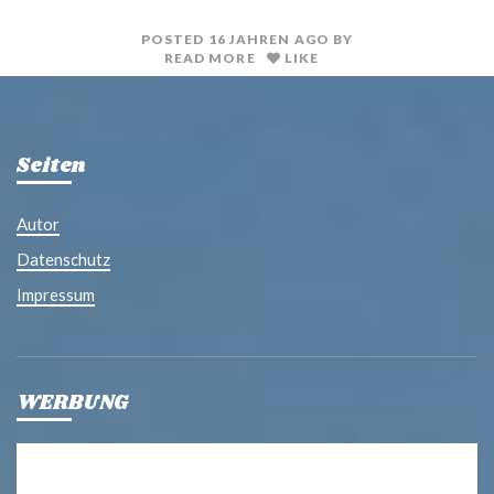
t
l
POSTED
16 JAHREN
AGO
BY
READ MORE
LIKE
Seiten
Autor
Datenschutz
Impressum
WERBUNG