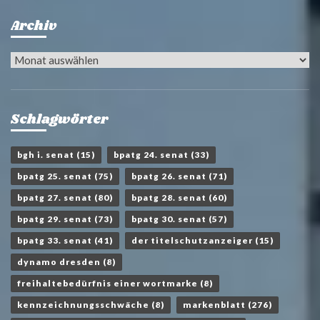
Archiv
Archiv
Schlagwörter
bgh i. senat
(15)
bpatg 24. senat
(33)
bpatg 25. senat
(75)
bpatg 26. senat
(71)
bpatg 27. senat
(80)
bpatg 28. senat
(60)
bpatg 29. senat
(73)
bpatg 30. senat
(57)
bpatg 33. senat
(41)
der titelschutzanzeiger
(15)
dynamo dresden
(8)
freihaltebedürfnis einer wortmarke
(8)
kennzeichnungsschwäche
(8)
markenblatt
(276)