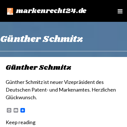
markenrecht24.de
e
n
u
Günther Schmitz
Günther Schmitz
Günther Schmitz ist neuer Vizepräsident des
Deutschen Patent- und Markenamtes. Herzlichen
Glückwunsch.
P
E
r
m
i
a
Keep reading
n
i