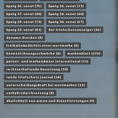
bpatg 25. senat
(75)
bpatg 26. senat
(71)
bpatg 27. senat
(80)
bpatg 28. senat
(60)
bpatg 29. senat
(73)
bpatg 30. senat
(57)
bpatg 33. senat
(41)
der titelschutzanzeiger
(15)
dynamo dresden
(8)
freihaltebedürfnis einer wortmarke
(8)
kennzeichnungsschwäche
(8)
markenblatt
(276)
patent- und markenämter international
(11)
rechtserhaltende benutzung
(10)
rundy titelschutz journal
(14)
unterscheidungskraft bei wortmarken
(11)
verkehrsdurchsetzung
(8)
ähnlichkeit von waren und dienstleistungen
(9)