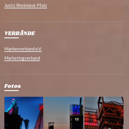
Justiz Rheinland-Pfalz
VERBÄNDE
Markenverband e.V.
Marketingverband
Fotos