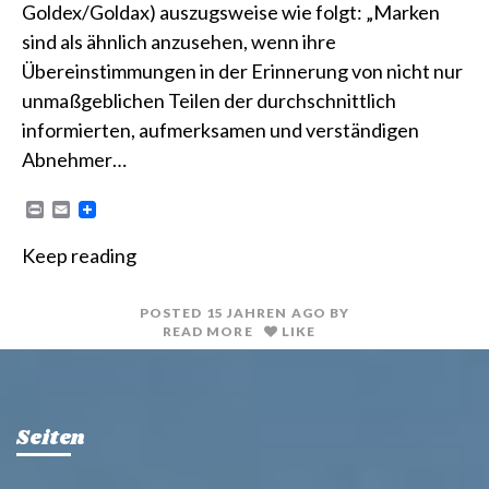
Goldex/Goldax) auszugsweise wie folgt: „Marken
sind als ähnlich anzusehen, wenn ihre
Übereinstimmungen in der Erinnerung von nicht nur
unmaßgeblichen Teilen der durchschnittlich
informierten, aufmerksamen und verständigen
Abnehmer…
P
E
r
m
i
a
Keep reading
n
i
t
l
POSTED
15 JAHREN
AGO
BY
READ MORE
LIKE
Seiten