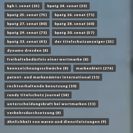
bgh i. senat
(15)
bpatg 24. senat
(33)
bpatg 25. senat
(75)
bpatg 26. senat
(71)
bpatg 27. senat
(80)
bpatg 28. senat
(60)
bpatg 29. senat
(73)
bpatg 30. senat
(57)
bpatg 33. senat
(41)
der titelschutzanzeiger
(15)
dynamo dresden
(8)
freihaltebedürfnis einer wortmarke
(8)
kennzeichnungsschwäche
(8)
markenblatt
(276)
patent- und markenämter international
(11)
rechtserhaltende benutzung
(10)
rundy titelschutz journal
(14)
unterscheidungskraft bei wortmarken
(11)
verkehrsdurchsetzung
(8)
ähnlichkeit von waren und dienstleistungen
(9)