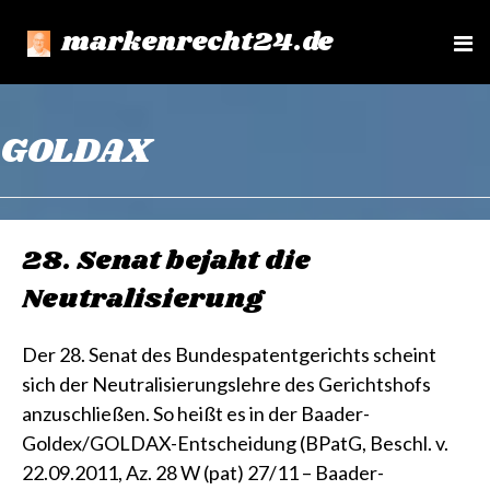
markenrecht24.de
e
n
u
GOLDAX
28. Senat bejaht die
Neutralisierung
Der 28. Senat des Bundespatentgerichts scheint
sich der Neutralisierungslehre des Gerichtshofs
anzuschließen. So heißt es in der Baader-
Goldex/GOLDAX-Entscheidung (BPatG, Beschl. v.
22.09.2011, Az. 28 W (pat) 27/11 – Baader-