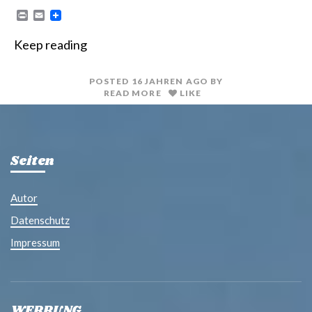
P
E
r
m
i
a
Keep reading
n
i
t
l
POSTED
16 JAHREN
AGO
BY
READ MORE
LIKE
Seiten
Autor
Datenschutz
Impressum
WERBUNG