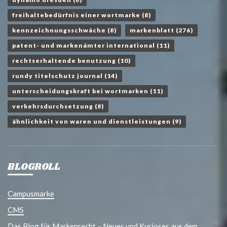
freihaltebedürfnis einer wortmarke
(8)
kennzeichnungsschwäche
(8)
markenblatt
(276)
patent- und markenämter international
(11)
rechtserhaltende benutzung
(10)
rundy titelschutz journal
(14)
unterscheidungskraft bei wortmarken
(11)
verkehrsdurchsetzung
(8)
ähnlichkeit von waren und dienstleistungen
(9)
BLOGROLL
Campusmarke
CMS
Das Blog für Markenrecht – Neues und Kurioses aus dem