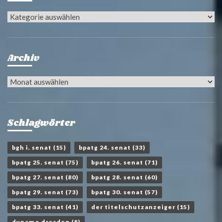
Kategorien
Archiv
Archiv
Schlagwörter
bgh i. senat
(15)
bpatg 24. senat
(33)
bpatg 25. senat
(75)
bpatg 26. senat
(71)
bpatg 27. senat
(80)
bpatg 28. senat
(60)
bpatg 29. senat
(73)
bpatg 30. senat
(57)
bpatg 33. senat
(41)
der titelschutzanzeiger
(15)
dynamo dresden
(8)