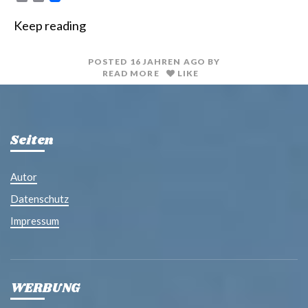
r
m
i
a
Keep reading
n
i
t
l
POSTED
16 JAHREN
AGO
BY
READ MORE
LIKE
Seiten
Autor
Datenschutz
Impressum
WERBUNG