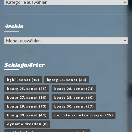
Kategorien
Archiv
Archiv
Schlagwörter
bgh i. senat
(15)
bpatg 24. senat
(33)
bpatg 25. senat
(75)
bpatg 26. senat
(71)
bpatg 27. senat
(80)
bpatg 28. senat
(60)
bpatg 29. senat
(73)
bpatg 30. senat
(57)
bpatg 33. senat
(41)
der titelschutzanzeiger
(15)
dynamo dresden
(8)