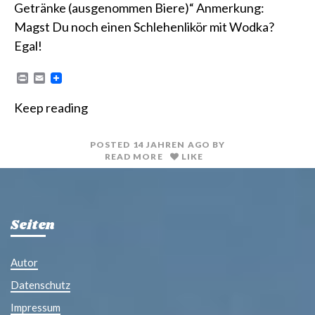
Getränke (ausgenommen Biere)“ Anmerkung:
Magst Du noch einen Schlehenlikör mit Wodka?
Egal!
P
E
r
m
i
a
Keep reading
n
i
t
l
POSTED
14 JAHREN
AGO
BY
READ MORE
LIKE
Seiten
Autor
Datenschutz
Impressum