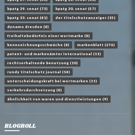
bpatg 29. senat
(73)
bpatg 30. senat
(57)
bpatg 33. senat
(41)
der titelschutzanzeiger
(15)
dynamo dresden
(8)
freihaltebedürfnis einer wortmarke
(8)
kennzeichnungsschwäche
(8)
markenblatt
(276)
patent- und markenämter international
(11)
rechtserhaltende benutzung
(10)
rundy titelschutz journal
(14)
unterscheidungskraft bei wortmarken
(11)
verkehrsdurchsetzung
(8)
ähnlichkeit von waren und dienstleistungen
(9)
BLOGROLL