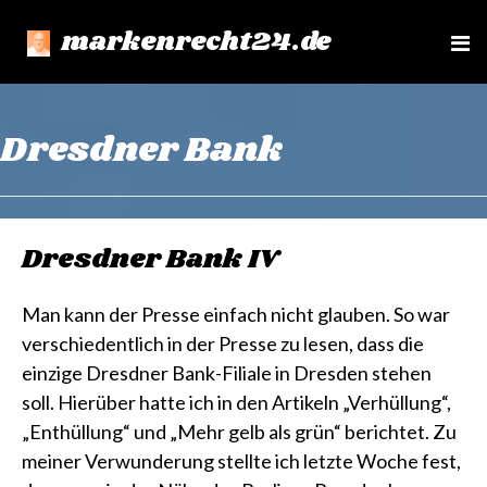
markenrecht24.de
e
n
u
Dresdner Bank
Dresdner Bank IV
Man kann der Presse einfach nicht glauben. So war
verschiedentlich in der Presse zu lesen, dass die
einzige Dresdner Bank-Filiale in Dresden stehen
soll. Hierüber hatte ich in den Artikeln „Verhüllung“,
„Enthüllung“ und „Mehr gelb als grün“ berichtet. Zu
meiner Verwunderung stellte ich letzte Woche fest,