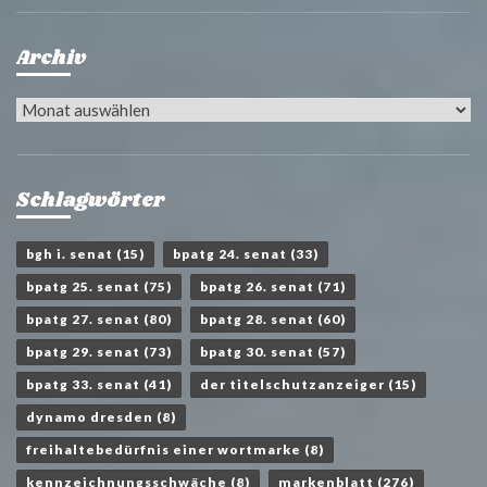
Archiv
Archiv
Schlagwörter
bgh i. senat
(15)
bpatg 24. senat
(33)
bpatg 25. senat
(75)
bpatg 26. senat
(71)
bpatg 27. senat
(80)
bpatg 28. senat
(60)
bpatg 29. senat
(73)
bpatg 30. senat
(57)
bpatg 33. senat
(41)
der titelschutzanzeiger
(15)
dynamo dresden
(8)
freihaltebedürfnis einer wortmarke
(8)
kennzeichnungsschwäche
(8)
markenblatt
(276)