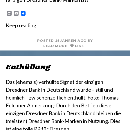
P
E
r
m
i
a
Keep reading
n
i
t
l
POSTED
16 JAHREN
AGO
BY
READ MORE
LIKE
Enthüllung
Das (ehemals) verhüllte Signet der einzigen
Dresdner Bank in Deutschland wurde – still und
heimlich – zwischenzeitlich enthüllt. Foto: Thomas
Felchner Anmerkung: Durch den Betrieb dieser
einzigen Dresdner Bank in Deutschland bleiben die
(meisten) Dresdner Bank-Marken in Nutzung. Dies
ist eine tolle PR für Dresden.