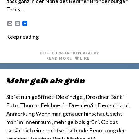
dass ganz in der Nähe des Berliner Brandenburger
Tores…
P
E
r
m
i
a
Keep reading
n
i
t
l
POSTED
16 JAHREN
AGO
BY
READ MORE
LIKE
Mehr gelb als grün
Sie ist nun geöffnet. Die einzige „Dresdner Bank“
Foto: Thomas Felchner in Dresden/in Deutschland.
Anmerkung Wenn man genauer hinschaut, sieht
man im Innenraum „mehr gelb als grün“. Ob das
tatsächlich eine rechtserhaltende Benutzung der
farbigen Dresdner Bank-Marken ist?