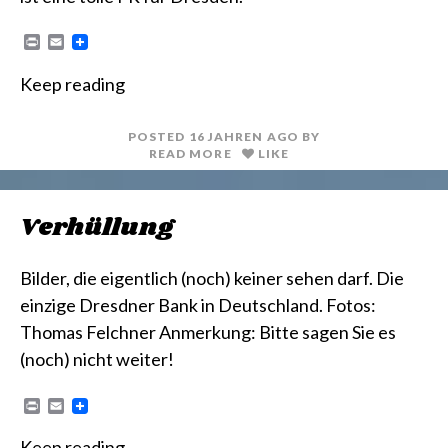
P
E
r
m
i
a
Keep reading
n
i
t
l
POSTED
16 JAHREN
AGO
BY
READ MORE
LIKE
Verhüllung
Bilder, die eigentlich (noch) keiner sehen darf. Die
einzige Dresdner Bank in Deutschland. Fotos:
Thomas Felchner Anmerkung: Bitte sagen Sie es
(noch) nicht weiter!
P
E
r
m
i
a
Keep reading