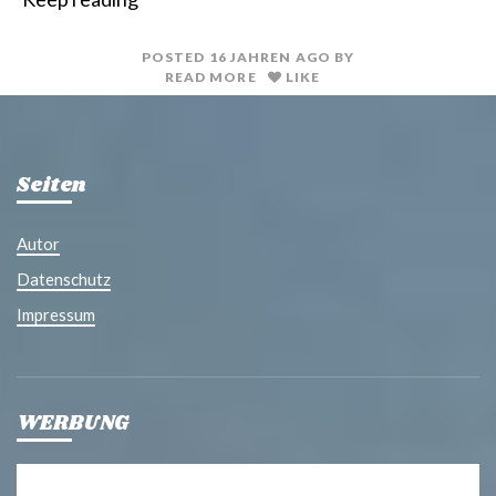
n
i
t
l
POSTED
16 JAHREN
AGO
BY
READ MORE
LIKE
Seiten
Autor
Datenschutz
Impressum
WERBUNG