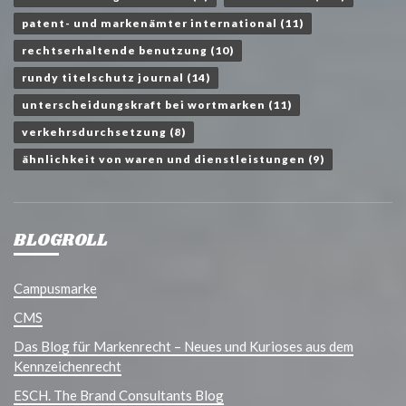
patent- und markenämter international
(11)
rechtserhaltende benutzung
(10)
rundy titelschutz journal
(14)
unterscheidungskraft bei wortmarken
(11)
verkehrsdurchsetzung
(8)
ähnlichkeit von waren und dienstleistungen
(9)
BLOGROLL
Campusmarke
CMS
Das Blog für Markenrecht – Neues und Kurioses aus dem
Kennzeichenrecht
ESCH. The Brand Consultants Blog