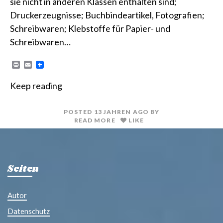
sie nicht in anderen Klassen enthalten sind;
Druckerzeugnisse; Buchbindeartikel, Fotografien;
Schreibwaren; Klebstoffe für Papier- und
Schreibwaren…
P
E
r
m
i
a
Keep reading
n
i
t
l
POSTED
13 JAHREN
AGO
BY
READ MORE
LIKE
Seiten
Autor
Datenschutz