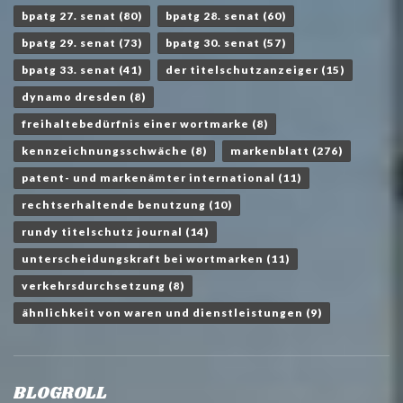
bpatg 27. senat
(80)
bpatg 28. senat
(60)
bpatg 29. senat
(73)
bpatg 30. senat
(57)
bpatg 33. senat
(41)
der titelschutzanzeiger
(15)
dynamo dresden
(8)
freihaltebedürfnis einer wortmarke
(8)
kennzeichnungsschwäche
(8)
markenblatt
(276)
patent- und markenämter international
(11)
rechtserhaltende benutzung
(10)
rundy titelschutz journal
(14)
unterscheidungskraft bei wortmarken
(11)
verkehrsdurchsetzung
(8)
ähnlichkeit von waren und dienstleistungen
(9)
BLOGROLL