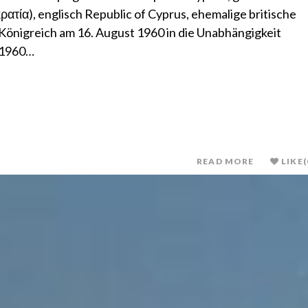
ατία), englisch Republic of Cyprus, ehemalige britische
Königreich am 16. August 1960 in die Unabhängigkeit
r 1960…
READ MORE
LIKE
(