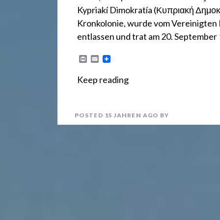
r
Kypriakí Dimokratía (Κυπριακή Δημοκρ
e
Kronkolonie, wurde vom Vereinigten 
entlassen und trat am 20. Septembe
c
P
E
r
m
i
a
Keep reading
n
i
h
t
l
POSTED
15 JAHREN
AGO
BY
t
2
4