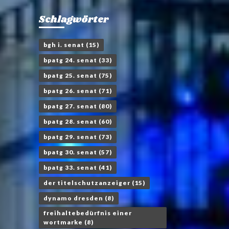
Schlagwörter
bgh i. senat
(15)
bpatg 24. senat
(33)
bpatg 25. senat
(75)
bpatg 26. senat
(71)
bpatg 27. senat
(80)
bpatg 28. senat
(60)
bpatg 29. senat
(73)
bpatg 30. senat
(57)
bpatg 33. senat
(41)
der titelschutzanzeiger
(15)
dynamo dresden
(8)
freihaltebedürfnis einer
wortmarke
(8)