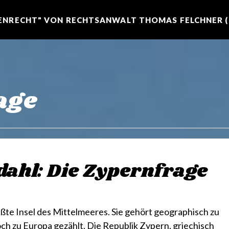
NRECHT" VON RECHTSANWALT THOMAS FELCHNER (R
age
dahl: Die Zypernfrage
ößte Insel des Mittelmeeres. Sie gehört geographisch zu
doch zu Europa gezählt. Die Republik Zypern, griechisch