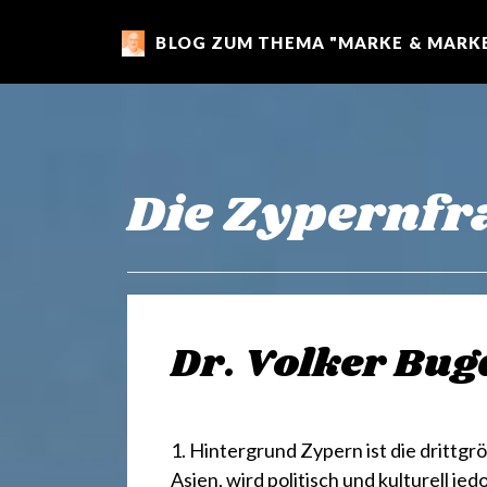
BLOG ZUM THEMA "MARKE & MARKE
m
a
r
Die Zypernfr
k
e
Dr. Volker Bug
n
1. Hintergrund Zypern ist die drittgr
Asien, wird politisch und kulturell je