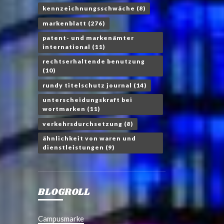
kennzeichnungsschwäche
(8)
markenblatt
(276)
patent- und markenämter
international
(11)
rechtserhaltende benutzung
(10)
rundy titelschutz journal
(14)
unterscheidungskraft bei
wortmarken
(11)
verkehrsdurchsetzung
(8)
ähnlichkeit von waren und
dienstleistungen
(9)
BLOGROLL
Campusmarke