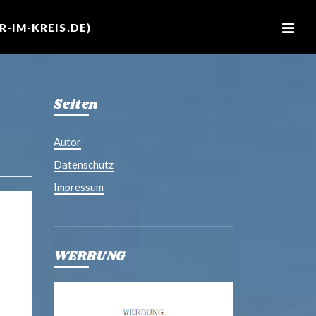
M
e
-IM-KREIS.DE)
n
u
Seiten
Autor
Datenschutz
Impressum
WERBUNG