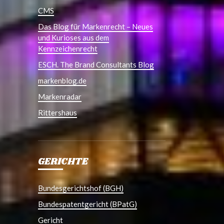
CMS
Das Blog für Markenrecht – Neues
und Kurioses aus dem
Kennzeichenrecht
ESCH. The Brand Consultants Blog
markenblog.de
Markenradar
Rittershaus
GERICHTE
Bundesgerichtshof (BGH)
Bundespatentgericht (BPatG)
Gericht