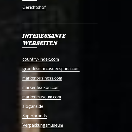
Gerichtshof
INTERESSANTE
WEBSEITEN
country-index.com
grandesmarcasdeespana.com
markenbusiness.com
markenlexikon.com
markenmuseum.com
slogans.de
Superbrands
Verpackungsmuseum