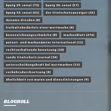
bpatg 29. senat
(73)
bpatg 30. senat
(57)
bpatg 33. senat
(41)
der titelschutzanzeiger
(15)
dynamo dresden
(8)
freihaltebedürfnis einer wortmarke
(8)
kennzeichnungsschwäche
(8)
markenblatt
(276)
patent- und markenämter international
(11)
rechtserhaltende benutzung
(10)
rundy titelschutz journal
(14)
unterscheidungskraft bei wortmarken
(11)
verkehrsdurchsetzung
(8)
ähnlichkeit von waren und dienstleistungen
(9)
BLOGROLL