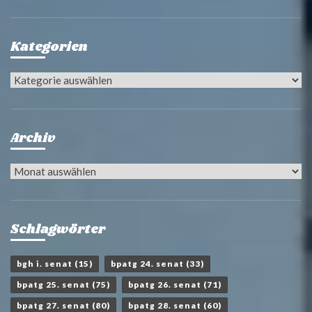
Kategorien
Kategorien
Archiv
Archiv
Schlagwörter
bgh i. senat
(15)
bpatg 24. senat
(33)
bpatg 25. senat
(75)
bpatg 26. senat
(71)
bpatg 27. senat
(80)
bpatg 28. senat
(60)