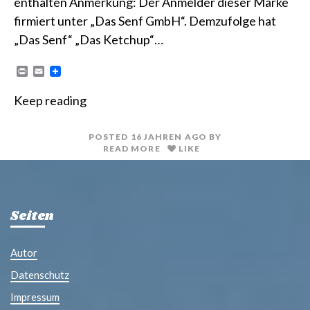
enthalten Anmerkung: Der Anmelder dieser Marke
firmiert unter „Das Senf GmbH“. Demzufolge hat
„Das Senf“ „Das Ketchup“…
P
E
r
m
i
a
Keep reading
n
i
t
l
POSTED
16 JAHREN
AGO
BY
READ MORE
LIKE
Seiten
Autor
Datenschutz
Impressum