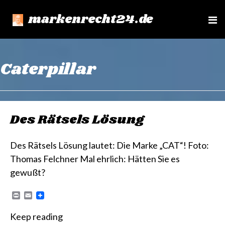
markenrecht24.de
e
n
u
Caterpillar
Des Rätsels Lösung
Des Rätsels Lösung lautet: Die Marke „CAT“! Foto:
Thomas Felchner Mal ehrlich: Hätten Sie es
gewußt?
P
E
r
m
i
a
Keep reading
n
i