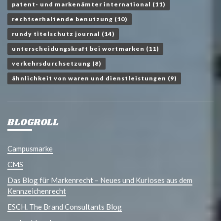
patent- und markenämter international
(11)
rechtserhaltende benutzung
(10)
rundy titelschutz journal
(14)
unterscheidungskraft bei wortmarken
(11)
verkehrsdurchsetzung
(8)
ähnlichkeit von waren und dienstleistungen
(9)
BLOGROLL
Campusmarke
CMS
Das Blog für Markenrecht – Neues und Kurioses aus dem
Kennzeichenrecht
ESCH. The Brand Consultants Blog