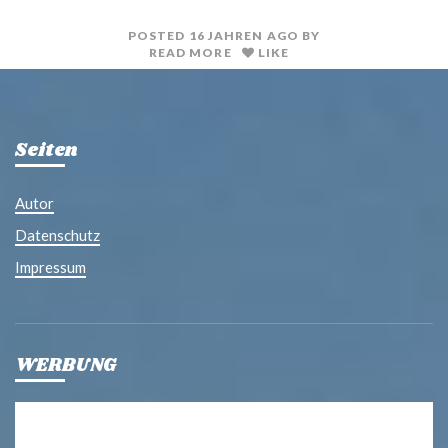
t
l
POSTED
16 JAHREN
AGO
BY
READ MORE
LIKE
Seiten
Autor
Datenschutz
Impressum
WERBUNG