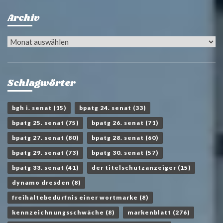
Archiv
Archiv
Schlagwörter
bgh i. senat
(15)
bpatg 24. senat
(33)
bpatg 25. senat
(75)
bpatg 26. senat
(71)
bpatg 27. senat
(80)
bpatg 28. senat
(60)
bpatg 29. senat
(73)
bpatg 30. senat
(57)
bpatg 33. senat
(41)
der titelschutzanzeiger
(15)
dynamo dresden
(8)
freihaltebedürfnis einer wortmarke
(8)
kennzeichnungsschwäche
(8)
markenblatt
(276)