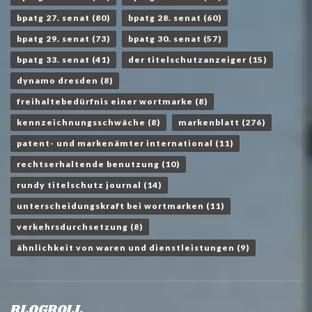
bpatg 27. senat
(80)
bpatg 28. senat
(60)
bpatg 29. senat
(73)
bpatg 30. senat
(57)
bpatg 33. senat
(41)
der titelschutzanzeiger
(15)
dynamo dresden
(8)
freihaltebedürfnis einer wortmarke
(8)
kennzeichnungsschwäche
(8)
markenblatt
(276)
patent- und markenämter international
(11)
rechtserhaltende benutzung
(10)
rundy titelschutz journal
(14)
unterscheidungskraft bei wortmarken
(11)
verkehrsdurchsetzung
(8)
ähnlichkeit von waren und dienstleistungen
(9)
BLOGROLL