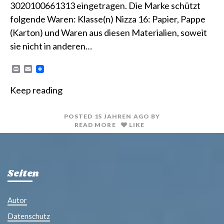
3020100661313 eingetragen. Die Marke schützt
folgende Waren: Klasse(n) Nizza 16: Papier, Pappe
(Karton) und Waren aus diesen Materialien, soweit
sie nicht in anderen…
P
E
r
m
i
a
Keep reading
n
i
t
l
POSTED
15 JAHREN
AGO
BY
READ MORE
LIKE
Seiten
Autor
Datenschutz