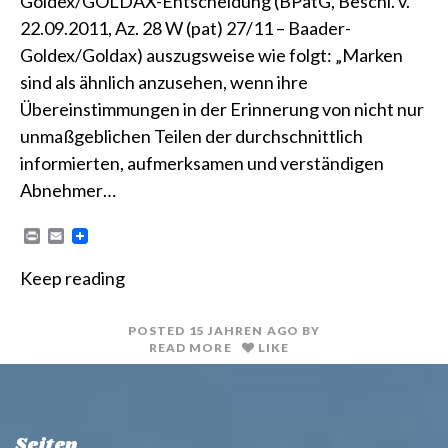
Goldex/GOLDAX-Entscheidung (BPatG, Beschl. v.
22.09.2011, Az. 28 W (pat) 27/11 – Baader-
Goldex/Goldax) auszugsweise wie folgt: „Marken
sind als ähnlich anzusehen, wenn ihre
Übereinstimmungen in der Erinnerung von nicht nur
unmaßgeblichen Teilen der durchschnittlich
informierten, aufmerksamen und verständigen
Abnehmer…
P
E
r
m
i
a
Keep reading
n
i
t
l
POSTED
15 JAHREN
AGO
BY
READ MORE
LIKE
Seiten