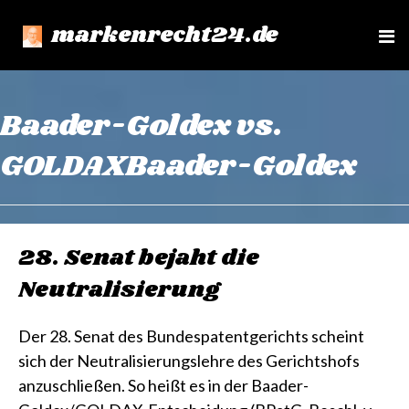
markenrecht24.de
e
n
u
Baader-Goldex vs.
GOLDAXBaader-Goldex
28. Senat bejaht die
Neutralisierung
Der 28. Senat des Bundespatentgerichts scheint
sich der Neutralisierungslehre des Gerichtshofs
anzuschließen. So heißt es in der Baader-