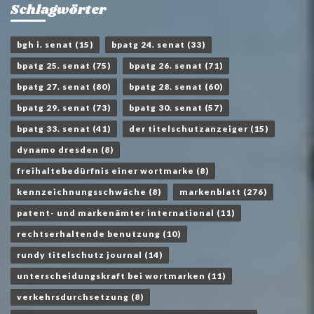
Schlagwörter
bgh i. senat
(15)
bpatg 24. senat
(33)
bpatg 25. senat
(75)
bpatg 26. senat
(71)
bpatg 27. senat
(80)
bpatg 28. senat
(60)
bpatg 29. senat
(73)
bpatg 30. senat
(57)
bpatg 33. senat
(41)
der titelschutzanzeiger
(15)
dynamo dresden
(8)
freihaltebedürfnis einer wortmarke
(8)
kennzeichnungsschwäche
(8)
markenblatt
(276)
patent- und markenämter international
(11)
rechtserhaltende benutzung
(10)
rundy titelschutz journal
(14)
unterscheidungskraft bei wortmarken
(11)
verkehrsdurchsetzung
(8)