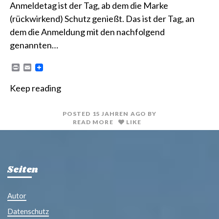
Anmeldetag ist der Tag, ab dem die Marke
(rückwirkend) Schutz genießt. Das ist der Tag, an
dem die Anmeldung mit den nachfolgend
genannten…
P
E
r
m
i
a
Keep reading
n
i
t
l
POSTED
15 JAHREN
AGO
BY
READ MORE
LIKE
Seiten
Autor
Datenschutz