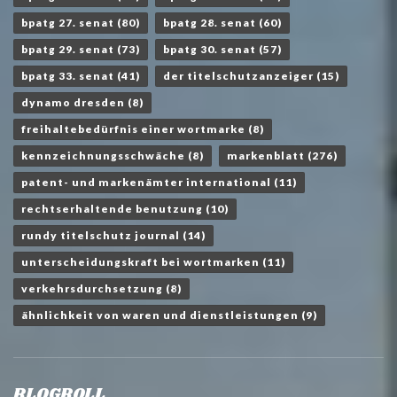
bpatg 27. senat
(80)
bpatg 28. senat
(60)
bpatg 29. senat
(73)
bpatg 30. senat
(57)
bpatg 33. senat
(41)
der titelschutzanzeiger
(15)
dynamo dresden
(8)
freihaltebedürfnis einer wortmarke
(8)
kennzeichnungsschwäche
(8)
markenblatt
(276)
patent- und markenämter international
(11)
rechtserhaltende benutzung
(10)
rundy titelschutz journal
(14)
unterscheidungskraft bei wortmarken
(11)
verkehrsdurchsetzung
(8)
ähnlichkeit von waren und dienstleistungen
(9)
BLOGROLL