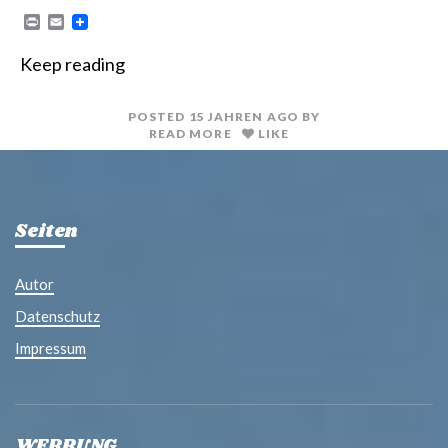
P
E
r
m
i
a
Keep reading
n
i
t
l
POSTED
15 JAHREN
AGO
BY
READ MORE
LIKE
Seiten
Autor
Datenschutz
Impressum
WERBUNG