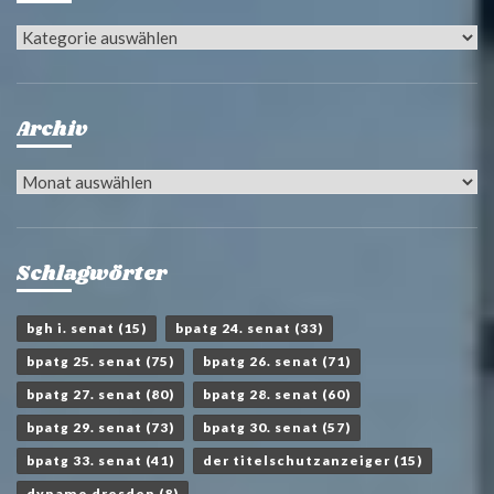
Kategorien
Archiv
Archiv
Schlagwörter
bgh i. senat
(15)
bpatg 24. senat
(33)
bpatg 25. senat
(75)
bpatg 26. senat
(71)
bpatg 27. senat
(80)
bpatg 28. senat
(60)
bpatg 29. senat
(73)
bpatg 30. senat
(57)
bpatg 33. senat
(41)
der titelschutzanzeiger
(15)
dynamo dresden
(8)