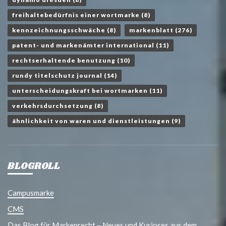
freihaltebedürfnis einer wortmarke
(8)
kennzeichnungsschwäche
(8)
markenblatt
(276)
patent- und markenämter international
(11)
rechtserhaltende benutzung
(10)
rundy titelschutz journal
(14)
unterscheidungskraft bei wortmarken
(11)
verkehrsdurchsetzung
(8)
ähnlichkeit von waren und dienstleistungen
(9)
BLOGROLL
Campusmarke
CMS
Das Blog für Markenrecht – Neues und Kurioses aus dem