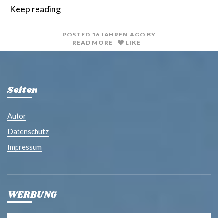
i
a
Keep reading
n
i
t
l
POSTED
16 JAHREN
AGO
BY
READ MORE
LIKE
Seiten
Autor
Datenschutz
Impressum
WERBUNG