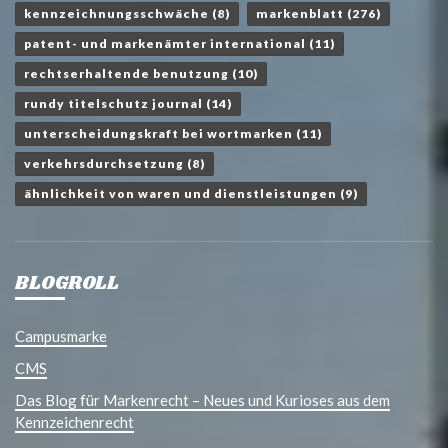
kennzeichnungsschwäche
(8)
markenblatt
(276)
patent- und markenämter international
(11)
rechtserhaltende benutzung
(10)
rundy titelschutz journal
(14)
unterscheidungskraft bei wortmarken
(11)
verkehrsdurchsetzung
(8)
ähnlichkeit von waren und dienstleistungen
(9)
BLOGROLL
Campusmarke
CMS
Das Blog für Markenrecht – Neues und Kurioses aus dem
Kennzeichenrecht