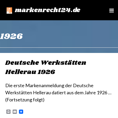
markenrecht24.de
e
n
u
1926
Deutsche Werkstätten
Hellerau 1926
Die erste Markenanmeldung der Deutsche
Werkstätten Hellerau datiert aus dem Jahre 1926 …
(Fortsetzung folgt)
P
E
r
m