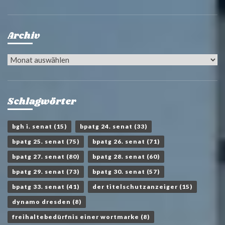
Archiv
Archiv
Schlagwörter
bgh i. senat
(15)
bpatg 24. senat
(33)
bpatg 25. senat
(75)
bpatg 26. senat
(71)
bpatg 27. senat
(80)
bpatg 28. senat
(60)
bpatg 29. senat
(73)
bpatg 30. senat
(57)
bpatg 33. senat
(41)
der titelschutzanzeiger
(15)
dynamo dresden
(8)
freihaltebedürfnis einer wortmarke
(8)