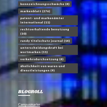
kennzeichnungsschwäche
(8)
markenblatt
(276)
patent- und markenämter
international
(11)
rechtserhaltende benutzung
(10)
rundy titelschutz journal
(14)
unterscheidungskraft bei
wortmarken
(11)
verkehrsdurchsetzung
(8)
ähnlichkeit von waren und
dienstleistungen
(9)
BLOGROLL
Campusmarke