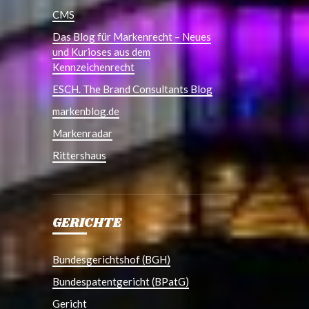
CMS
Das Blog für Markenrecht – Neues
und Kurioses aus dem
Kennzeichenrecht
ESCH. The Brand Consultants Blog
markenblog.de
Markenradar
Rittershaus
GERICHTE
Bundesgerichtshof (BGH)
Bundespatentgericht (BPatG)
Gericht