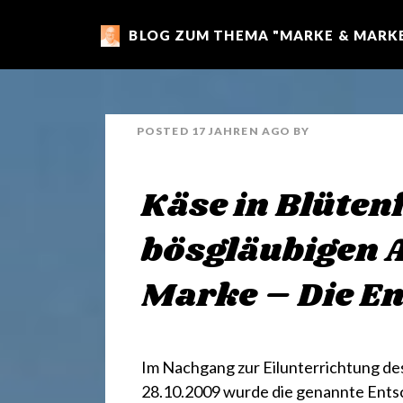
BLOG ZUM THEMA "MARKE & MARKE
m
a
POSTED
17 JAHREN
AGO
BY
r
Käse in Blüten
k
bösgläubigen 
e
Marke – Die En
n
Im Nachgang zur
Eilunterrichtung de
28.10.2009 wurde die genannte Entsc