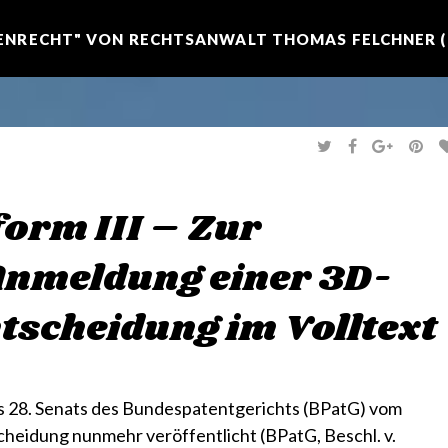
NRECHT" VON RECHTSANWALT THOMAS FELCHNER (R
T
F
G
P
W
A
O
I
I
C
O
N
T
E
G
T
T
B
L
E
E
O
E
R
form III – Zur
R
O
+
E
K
S
T
Anmeldung einer 3D-
tscheidung im Volltext
s 28. Senats des Bundespatentgerichts (BPatG)
vom
heidung nunmehr veröffentlicht (
BPatG, Beschl. v.