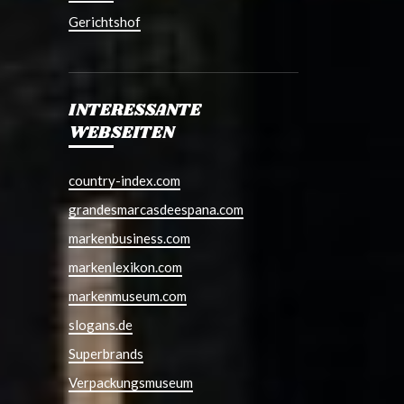
Gerichtshof
INTERESSANTE
WEBSEITEN
country-index.com
grandesmarcasdeespana.com
markenbusiness.com
markenlexikon.com
markenmuseum.com
slogans.de
Superbrands
Verpackungsmuseum