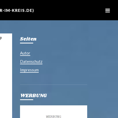
M
e
-IM-KREIS.DE)
n
u
Seiten
Autor
Datenschutz
Impressum
WERBUNG