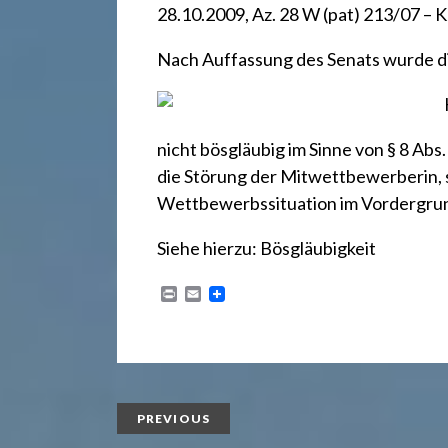
r
28.10.2009, Az. 28 W (pat) 213/07 – K
e
Nach Auffassung des Senats wurde 
c
nicht bösgläubig im Sinne von
§ 8 Abs
h
die Störung der Mitwettbewerberin, 
Wettbewerbssituation im Vordergrun
t
Siehe hierzu:
Bösgläubigkeit
P
E
2
r
m
i
a
n
i
t
l
4
PREVIOUS