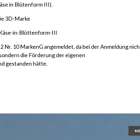
äse in Blütenform III
).
die 3D-Marke
. 2 Nr. 10 MarkenG
angemeldet, da bei der Anmeldung nich
sondern die Förderung der eigenen
d gestanden hätte.
N