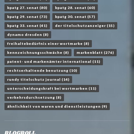
bpatg 27. senat
(80)
bpatg 28. senat
(60)
bpatg 29. senat
(73)
bpatg 30. senat
(57)
bpatg 33. senat
(41)
der titelschutzanzeiger
(15)
dynamo dresden
(8)
freihaltebedürfnis einer wortmarke
(8)
kennzeichnungsschwäche
(8)
markenblatt
(276)
patent- und markenämter international
(11)
rechtserhaltende benutzung
(10)
rundy titelschutz journal
(14)
unterscheidungskraft bei wortmarken
(11)
verkehrsdurchsetzung
(8)
ähnlichkeit von waren und dienstleistungen
(9)
BLOGROLL