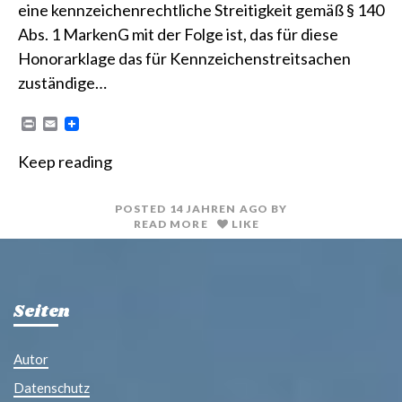
eine kennzeichenrechtliche Streitigkeit gemäß § 140
Abs. 1 MarkenG mit der Folge ist, das für diese
Honorarklage das für Kennzeichenstreitsachen
zuständige…
P
E
r
m
i
a
Keep reading
n
i
t
l
POSTED
14 JAHREN
AGO
BY
READ MORE
LIKE
Seiten
Autor
Datenschutz