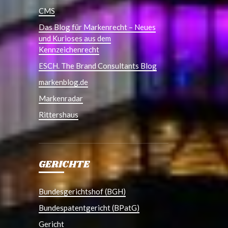
CMS
Das Blog für Markenrecht – Neues
und Kurioses aus dem
Kennzeichenrecht
ESCH. The Brand Consultants Blog
markenblog.de
Markenradar
Rittershaus
GERICHTE
Bundesgerichtshof (BGH)
Bundespatentgericht (BPatG)
Gericht