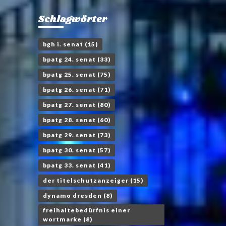
Schlagwörter
bgh i. senat
(15)
bpatg 24. senat
(33)
bpatg 25. senat
(75)
bpatg 26. senat
(71)
bpatg 27. senat
(80)
bpatg 28. senat
(60)
bpatg 29. senat
(73)
bpatg 30. senat
(57)
bpatg 33. senat
(41)
der titelschutzanzeiger
(15)
dynamo dresden
(8)
freihaltebedürfnis einer
wortmarke
(8)