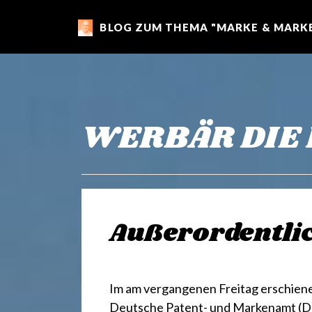
BLOG ZUM THEMA "MARKE & MARKE
m
a
r
WERBÄR DIE
k
e
Außerordentlic
n
Im am vergangenen Freitag erschien
Deutsche Patent- und Markenamt (DPM