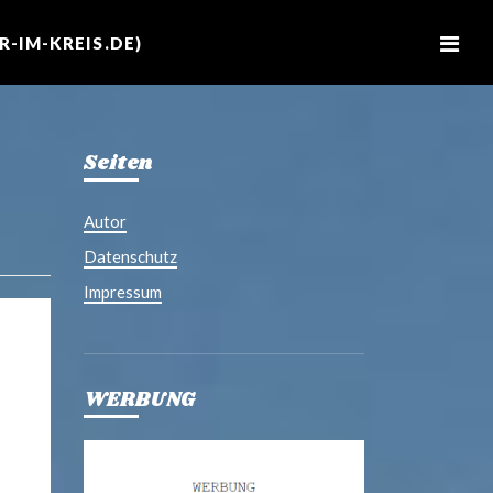
M
e
-IM-KREIS.DE)
n
u
Seiten
Autor
Datenschutz
Impressum
WERBUNG