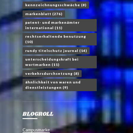
kennzeichnungsschwäche
(8)
markenblatt
(276)
patent- und markenämter
international
(11)
rechtserhaltende benutzung
(10)
rundy titelschutz journal
(14)
unterscheidungskraft bei
wortmarken
(11)
verkehrsdurchsetzung
(8)
ähnlichkeit von waren und
dienstleistungen
(9)
BLOGROLL
Campusmarke