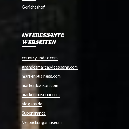
Gerichtshof
INTERESSANTE
WEBSEITEN
country-index.com
grandesmarcasdeespana.com
markenbusiness.com
markenlexikon.com
markenmuseum.com
slogans.de
Superbrands
Verpackungsmuseum