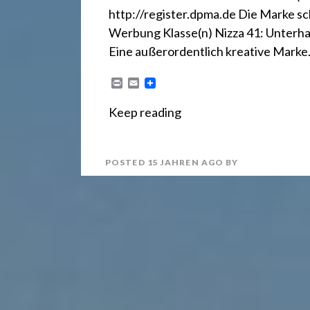
r
http://register.dpma.de Die Marke sc
e
Werbung Klasse(n) Nizza 41: Unterhal
Eine außerordentlich kreative Marke
c
P
E
r
m
i
a
Keep reading
n
i
h
t
l
POSTED
15 JAHREN
AGO
BY
t
2
4