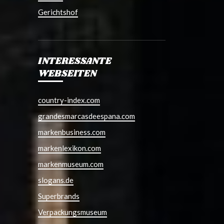
Gerichtshof
INTERESSANTE
WEBSEITEN
country-index.com
grandesmarcasdeespana.com
markenbusiness.com
markenlexikon.com
markenmuseum.com
slogans.de
Superbrands
Verpackungsmuseum