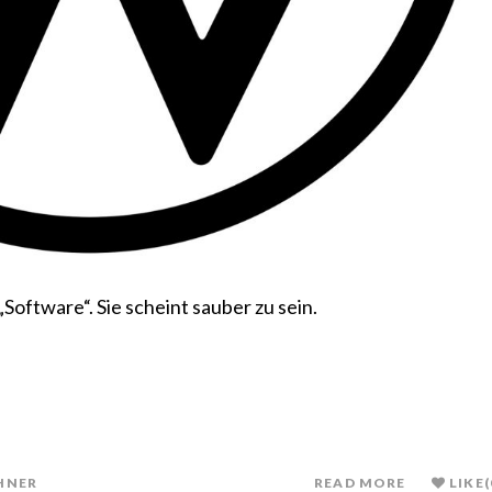
oftware“. Sie scheint sauber zu sein.
HNER
READ MORE
LIKE
(