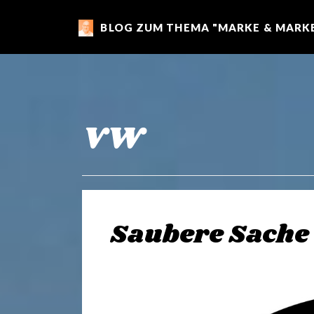
BLOG ZUM THEMA "MARKE & MARKE
m
a
r
VW
k
e
Saubere Sache
n