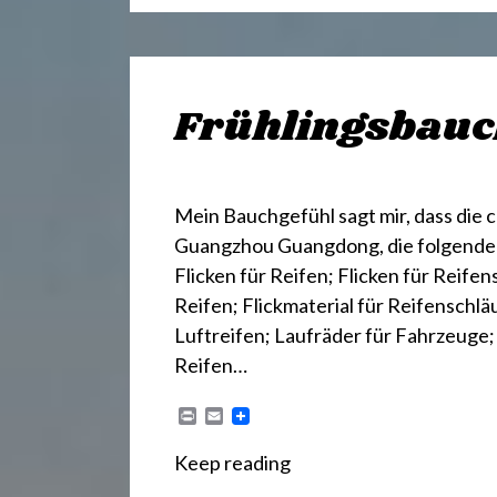
Frühlingsbauc
Mein Bauchgefühl sagt mir, dass die 
Guangzhou Guangdong, die folgende M
Flicken für Reifen; Flicken für Reifen
Reifen; Flickmaterial für Reifenschl
Luftreifen; Laufräder für Fahrzeuge;
Reifen…
P
E
r
m
i
a
Keep reading
n
i
t
l