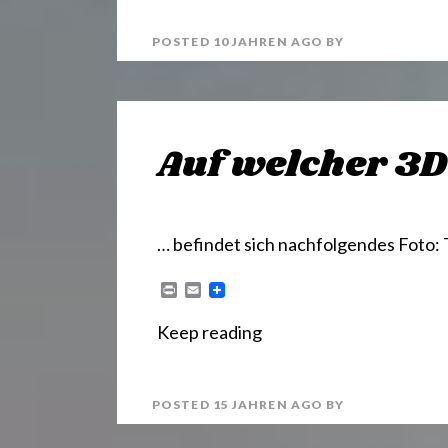
POSTED
10 JAHREN
AGO
BY
Auf welcher 3
… befindet sich nachfolgendes Foto:
P
E
r
m
i
a
Keep reading
n
i
t
l
POSTED
15 JAHREN
AGO
BY