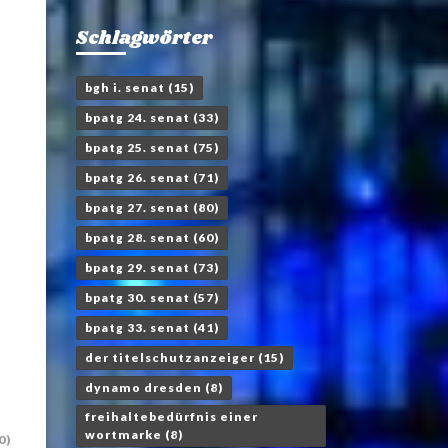
Schlagwörter
bgh i. senat
(15)
bpatg 24. senat
(33)
bpatg 25. senat
(75)
bpatg 26. senat
(71)
bpatg 27. senat
(80)
bpatg 28. senat
(60)
bpatg 29. senat
(73)
bpatg 30. senat
(57)
bpatg 33. senat
(41)
der titelschutzanzeiger
(15)
dynamo dresden
(8)
freihaltebedürfnis einer
wortmarke
(8)
0)