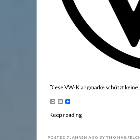
.
d
e
Diese VW-Klangmarke schützt keine „S
P
E
r
m
i
a
Keep reading
n
i
t
l
POSTED
7 JAHREN
AGO
BY
THOMAS.FELC