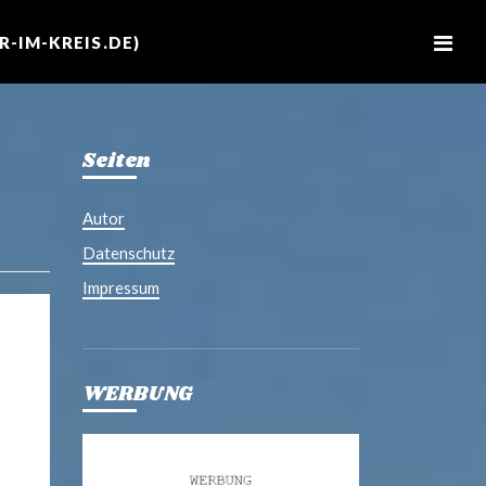
M
e
-IM-KREIS.DE)
n
u
Seiten
Autor
Datenschutz
Impressum
WERBUNG