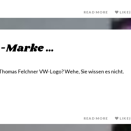
READ MORE
LIKE
(
D-Marke …
 Thomas Felchner VW-Logo? Wehe, Sie wissen es nicht.
READ MORE
LIKE
(