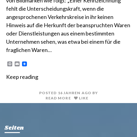
von Bildmarken wie folgt: „Einer Kennzeichnung
fehlt die Unterscheidungskraft, wenn die
angesprochenen Verkehrskreise in ihr keinen
Hinweis auf die Herkunft der beanspruchten Waren
oder Dienstleistungen aus einem bestimmten
Unternehmen sehen, was etwa bei einem für die
fraglichen Waren…
P
E
r
m
i
a
Keep reading
n
i
t
l
POSTED
16 JAHREN
AGO
BY
READ MORE
LIKE
Seiten