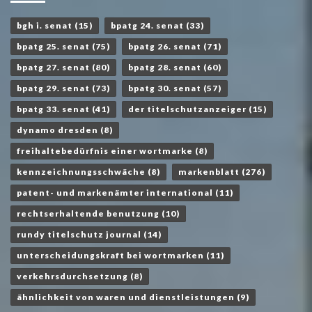
bgh i. senat
(15)
bpatg 24. senat
(33)
bpatg 25. senat
(75)
bpatg 26. senat
(71)
bpatg 27. senat
(80)
bpatg 28. senat
(60)
bpatg 29. senat
(73)
bpatg 30. senat
(57)
bpatg 33. senat
(41)
der titelschutzanzeiger
(15)
dynamo dresden
(8)
freihaltebedürfnis einer wortmarke
(8)
kennzeichnungsschwäche
(8)
markenblatt
(276)
patent- und markenämter international
(11)
rechtserhaltende benutzung
(10)
rundy titelschutz journal
(14)
unterscheidungskraft bei wortmarken
(11)
verkehrsdurchsetzung
(8)
ähnlichkeit von waren und dienstleistungen
(9)