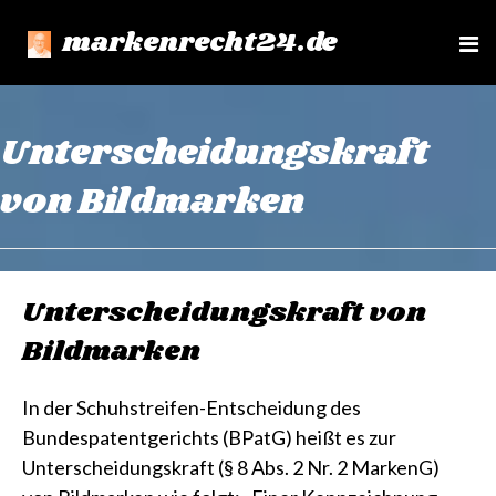
markenrecht24.de
e
n
u
Unterscheidungskraft
von Bildmarken
Unterscheidungskraft von
Bildmarken
In der Schuhstreifen-Entscheidung des
Bundespatentgerichts (BPatG) heißt es zur
Unterscheidungskraft (§ 8 Abs. 2 Nr. 2 MarkenG)