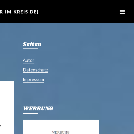
M
e
-IM-KREIS.DE)
n
u
Seiten
Autor
Datenschutz
Impressum
WERBUNG
,