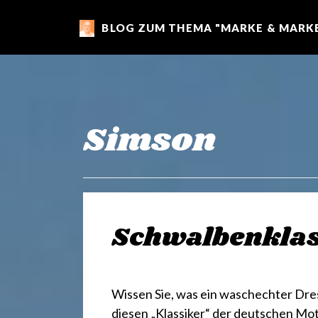
BLOG ZUM THEMA "MARKE & MARKE
m
a
r
Simson
k
e
Schwalbenklas
n
Wissen Sie, was ein waschechter Dresd
diesen „Klassiker“ der deutschen Mo