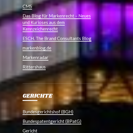
CMS
Das Blog für Markenrecht – Neues
und Kurioses aus dem
Kennzeichenrecht
ESCH. The Brand Consultants Blog
markenblog.de
Markenradar
Rittershaus
GERICHTE
Bundesgerichtshof (BGH)
Bundespatentgericht (BPatG)
Gericht