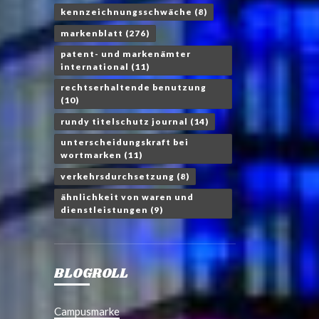
kennzeichnungsschwäche
(8)
markenblatt
(276)
patent- und markenämter
international
(11)
rechtserhaltende benutzung
(10)
rundy titelschutz journal
(14)
unterscheidungskraft bei
wortmarken
(11)
verkehrsdurchsetzung
(8)
ähnlichkeit von waren und
dienstleistungen
(9)
BLOGROLL
Campusmarke