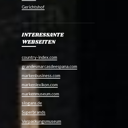
Gerichtshof
INTERESSANTE
WEBSEITEN
country-index.com
grandesmarcasdeespana.com
markenbusiness.com
markenlexikon.com
markenmuseum.com
slogans.de
Superbrands
Verpackungsmuseum