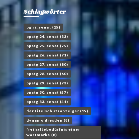
Schlagwörter
bgh i. senat
(15)
bpatg 24. senat
(33)
bpatg 25. senat
(75)
bpatg 26. senat
(71)
bpatg 27. senat
(80)
bpatg 28. senat
(60)
bpatg 29. senat
(73)
bpatg 30. senat
(57)
bpatg 33. senat
(41)
der titelschutzanzeiger
(15)
dynamo dresden
(8)
freihaltebedürfnis einer
wortmarke
(8)