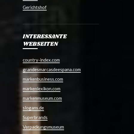
Gerichtshof
INTERESSANTE
WEBSEITEN
country-index.com
grandesmarcasdeespana.com
markenbusiness.com
markenlexikon.com
markenmuseum.com
slogans.de
Superbrands
Verpackungsmuseum