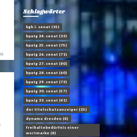
Schlagwörter
bgh i. senat
(15)
bpatg 24. senat
(33)
bpatg 25. senat
(75)
0)
bpatg 26. senat
(71)
bpatg 27. senat
(80)
bpatg 28. senat
(60)
bpatg 29. senat
(73)
bpatg 30. senat
(57)
bpatg 33. senat
(41)
der titelschutzanzeiger
(15)
dynamo dresden
(8)
e
freihaltebedürfnis einer
wortmarke
(8)