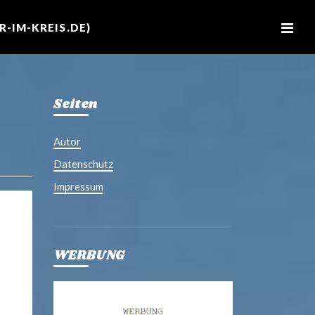
M
e
-IM-KREIS.DE)
n
u
Seiten
Autor
Datenschutz
Impressum
WERBUNG