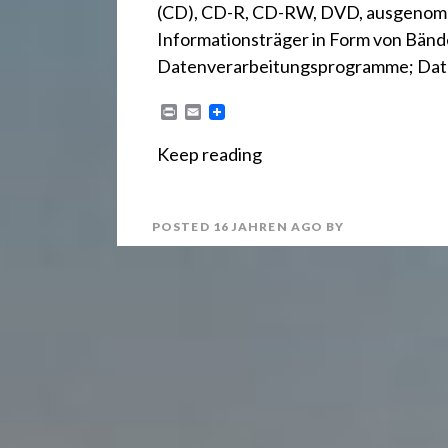
(CD), CD-R, CD-RW, DVD, ausgenomm
Informationsträger in Form von Bände
Datenverarbeitungsprogramme; Dat
P
E
r
m
i
a
Keep reading
n
i
t
l
POSTED
16 JAHREN
AGO
BY