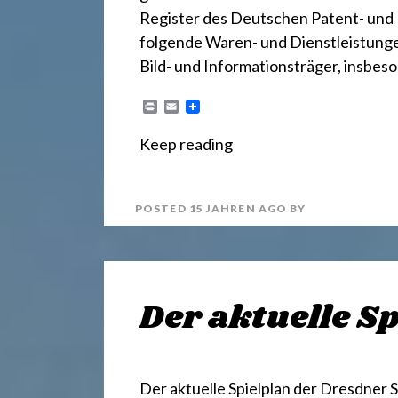
r
Register des Deutschen Patent- und
e
folgende Waren- und Dienstleistungen
Bild- und Informationsträger, insb
c
P
E
r
m
i
a
Keep reading
n
i
h
t
l
POSTED
15 JAHREN
AGO
BY
t
2
Der aktuelle S
4
Der aktuelle Spielplan der Dresdner 