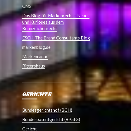
CMS
Das Blog für Markenrecht – Neues
und Kurioses aus dem
Kennzeichenrecht
ESCH. The Brand Consultants Blog
markenblog.de
Markenradar
Rittershaus
GERICHTE
Bundesgerichtshof (BGH)
Bundespatentgericht (BPatG)
Gericht