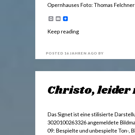
.
Opernhauses Foto: Thomas Felchner
d
P
E
r
m
i
a
Keep reading
e
n
i
t
l
POSTED
16 JAHREN
AGO
BY
Christo, leider
Das Signet ist eine stilisierte Darst
3020100263326 angemeldete Bildmark
09: Bespielte und unbespielte Ton-, 