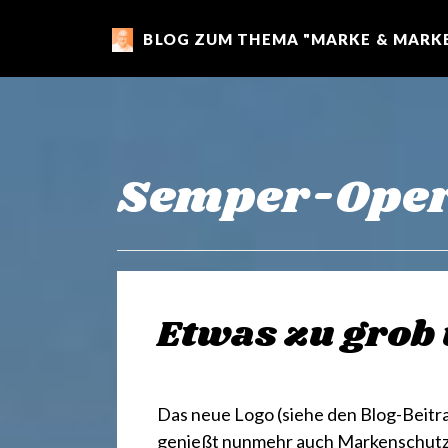
BLOG ZUM THEMA "MARKE & MARKE
m
a
r
Semper-Ope
k
e
Etwas zu grob
n
Das neue Logo (siehe den Blog-Beitr
genießt nunmehr auch Markenschutz.