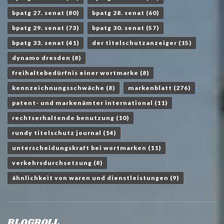
bpatg 27. senat
(80)
bpatg 28. senat
(60)
bpatg 29. senat
(73)
bpatg 30. senat
(57)
bpatg 33. senat
(41)
der titelschutzanzeiger
(15)
dynamo dresden
(8)
freihaltebedürfnis einer wortmarke
(8)
kennzeichnungsschwäche
(8)
markenblatt
(276)
patent- und markenämter international
(11)
rechtserhaltende benutzung
(10)
rundy titelschutz journal
(14)
unterscheidungskraft bei wortmarken
(11)
verkehrsdurchsetzung
(8)
ähnlichkeit von waren und dienstleistungen
(9)
BLOGROLL