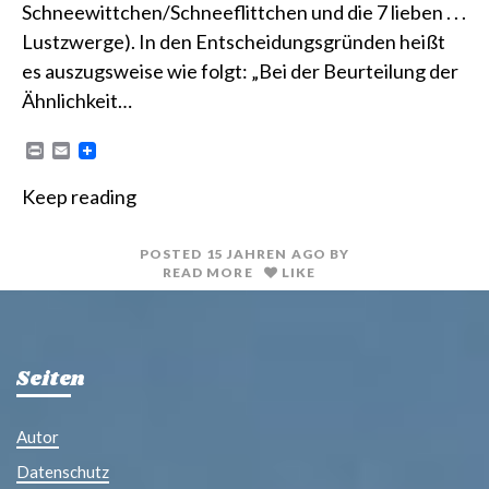
Schneewittchen/Schneeflittchen und die 7 lieben . . .
Lustzwerge). In den Entscheidungsgründen heißt
es auszugsweise wie folgt: „Bei der Beurteilung der
Ähnlichkeit…
P
E
r
m
i
a
Keep reading
n
i
t
l
POSTED
15 JAHREN
AGO
BY
READ MORE
LIKE
Seiten
Autor
Datenschutz