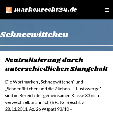
markenrecht24.de
e
n
u
Schneewittchen
Neutralisierung durch
unterschiedlichen Sinngehalt
Die Wortmarken „Schneewittchen“ und
„Schneeflittchen und die 7 lieben . . . Lustzwerge“
sind im Bereich der gemeinsamen Klasse 33 nicht
verwechselbar ähnlich (BPatG, Beschl. v.
28.11.2011, Az. 26 W (pat) 93/10 –