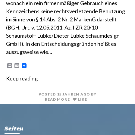
wonach ein rein firmenmäßiger Gebrauch eines
Kennzeichens keine rechtsverletzende Benutzung
im Sinne von § 14 Abs. 2 Nr. 2 MarkenG darstellt
(BGH, Urt. v. 12.05.2011, Az. I ZR 20/10 –
Schaumstoff Lübke/Dieter Lübke Schaumdesign
GmbH). In den Entscheidungsgründen heißt es
auszugsweise wie…
P
E
r
m
i
a
Keep reading
n
i
t
l
POSTED
15 JAHREN
AGO
BY
READ MORE
LIKE
Seiten