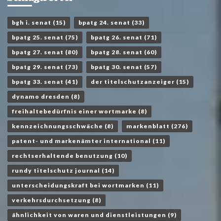
bgh i. senat
(15)
bpatg 24. senat
(33)
bpatg 25. senat
(75)
bpatg 26. senat
(71)
bpatg 27. senat
(80)
bpatg 28. senat
(60)
bpatg 29. senat
(73)
bpatg 30. senat
(57)
bpatg 33. senat
(41)
der titelschutzanzeiger
(15)
dynamo dresden
(8)
freihaltebedürfnis einer wortmarke
(8)
kennzeichnungsschwäche
(8)
markenblatt
(276)
patent- und markenämter international
(11)
rechtserhaltende benutzung
(10)
rundy titelschutz journal
(14)
unterscheidungskraft bei wortmarken
(11)
verkehrsdurchsetzung
(8)
ähnlichkeit von waren und dienstleistungen
(9)