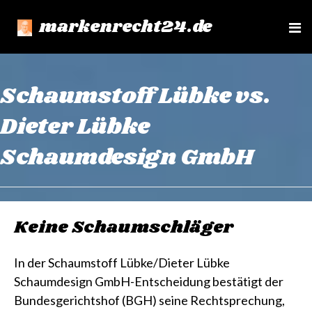
markenrecht24.de
e
n
u
Schaumstoff Lübke vs.
Dieter Lübke
Schaumdesign GmbH
Keine Schaumschläger
In der Schaumstoff Lübke/Dieter Lübke
Schaumdesign GmbH-Entscheidung bestätigt der
Bundesgerichtshof (BGH) seine Rechtsprechung,