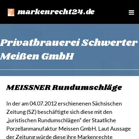
markenrecht24.de
e
n
u
Privatbrauerei Schwerter
Meißen GmbH
MEISSNER Rundumschläge
In der am 04.07.2012 erschienenen Sächsischen
Zeitung (SZ) beschäftigte sich diese mit den
„juristischen Rundumschlägen“ der Staatliche
Porzellanmanufaktur Meissen GmbH. Laut Aussage
der Zeitung würde diese ihre Markenrechte