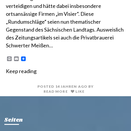
verteidigen und hätte dabei insbesondere
ortsansässige Firmen „im Visier“. Diese
„Rundumschläge“ seien nun thematischer
Gegenstand des Sächsischen Landtags. Ausweislich
des Zeitungsartikels sei auch die Privatbrauerei
Schwerter Meißen…
P
E
r
m
i
a
Keep reading
n
i
t
l
POSTED
14 JAHREN
AGO
BY
READ MORE
LIKE
Seiten