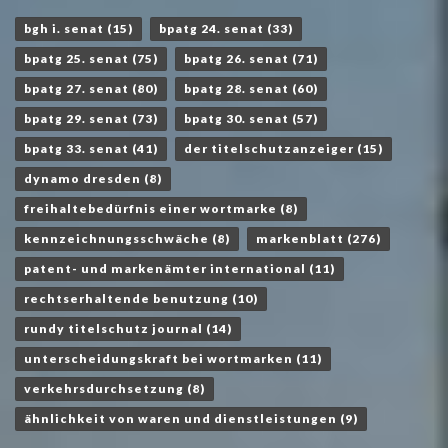
bgh i. senat
(15)
bpatg 24. senat
(33)
bpatg 25. senat
(75)
bpatg 26. senat
(71)
bpatg 27. senat
(80)
bpatg 28. senat
(60)
bpatg 29. senat
(73)
bpatg 30. senat
(57)
bpatg 33. senat
(41)
der titelschutzanzeiger
(15)
dynamo dresden
(8)
freihaltebedürfnis einer wortmarke
(8)
kennzeichnungsschwäche
(8)
markenblatt
(276)
patent- und markenämter international
(11)
rechtserhaltende benutzung
(10)
rundy titelschutz journal
(14)
unterscheidungskraft bei wortmarken
(11)
verkehrsdurchsetzung
(8)
ähnlichkeit von waren und dienstleistungen
(9)