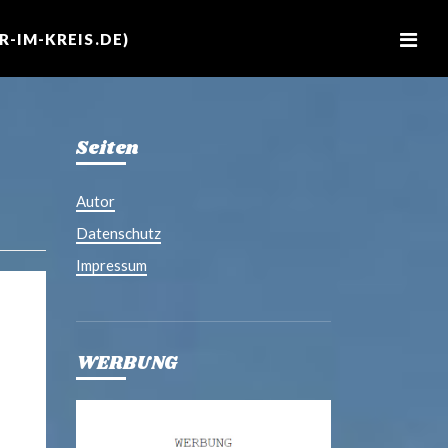
M
e
-IM-KREIS.DE)
n
u
Seiten
Autor
Datenschutz
Impressum
WERBUNG