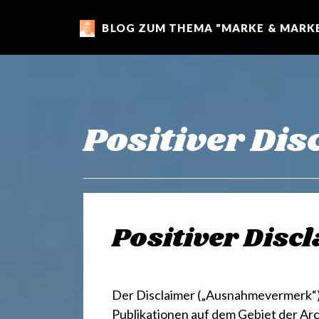
BLOG ZUM THEMA "MARKE & MARKE
m
a
r
Positiver Dis
k
e
Positiver Disc
n
Der Disclaimer („Ausnahmevermerk“) 
Publikationen auf dem Gebiet der Arc