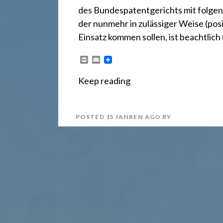
r
des Bundespatentgerichts mit folg
e
der nunmehr in zulässiger Weise (pos
Einsatz kommen sollen, ist beachtlich 
c
P
E
r
m
i
a
Keep reading
n
i
h
t
l
POSTED
15 JAHREN
AGO
BY
t
2
4