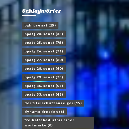
Schlagwörter
bgh i. senat
(15)
bpatg 24. senat
(33)
bpatg 25. senat
(75)
bpatg 26. senat
(71)
bpatg 27. senat
(80)
bpatg 28. senat
(60)
bpatg 29. senat
(73)
bpatg 30. senat
(57)
bpatg 33. senat
(41)
der titelschutzanzeiger
(15)
dynamo dresden
(8)
freihaltebedürfnis einer
wortmarke
(8)