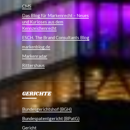
CMS
Das Blog für Markenrecht – Neues
und Kurioses aus dem
Kennzeichenrecht
ESCH. The Brand Consultants Blog
markenblog.de
Markenradar
Rittershaus
GERICHTE
Bundesgerichtshof (BGH)
Bundespatentgericht (BPatG)
Gericht