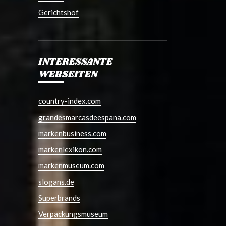
Gerichtshof
INTERESSANTE
WEBSEITEN
country-index.com
grandesmarcasdeespana.com
markenbusiness.com
markenlexikon.com
markenmuseum.com
slogans.de
Superbrands
Verpackungsmuseum