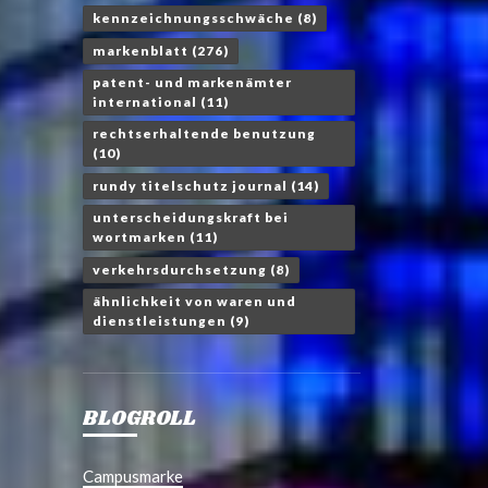
kennzeichnungsschwäche
(8)
markenblatt
(276)
patent- und markenämter
international
(11)
rechtserhaltende benutzung
(10)
rundy titelschutz journal
(14)
unterscheidungskraft bei
wortmarken
(11)
verkehrsdurchsetzung
(8)
ähnlichkeit von waren und
dienstleistungen
(9)
BLOGROLL
Campusmarke